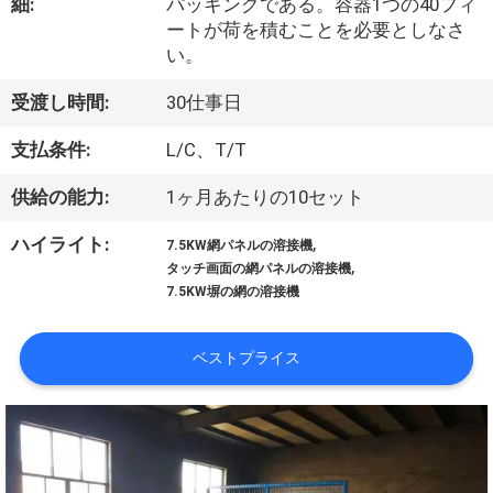
細:
パッキングである。容器1つの40フィ
私
ートが荷を積むことを必要としなさ
い。
達
受渡し時間:
30仕事日
に
支払条件:
L/C、T/T
つ
い
供給の能力:
1ヶ月あたりの10セット
て
,
ハイライト:
7.5KW網パネルの溶接機
,
タッチ画面の網パネルの溶接機
7.5KW塀の網の溶接機
工
場
ベストプライス
旅
行