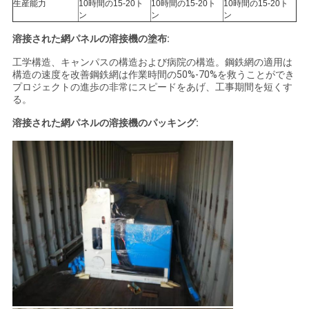
生産能力
10時間の15-20ト
10時間の15-20ト
10時間の15-20ト
ン
ン
ン
溶接された網パネルの溶接機の塗布:
工学構造、キャンパスの構造および病院の構造。鋼鉄網の適用は
構造の速度を改善鋼鉄網は作業時間の50%-70%を救うことができ
プロジェクトの進歩の非常にスピードをあげ、工事期間を短くす
る。
溶接された網パネルの溶接機のパッキング: