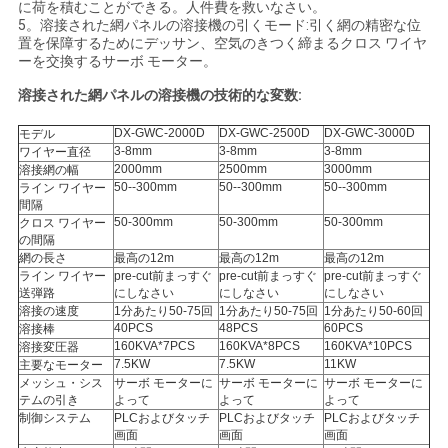
に荷を積むことができる。人件費を救いなさい。
5。溶接された網パネルの溶接機の引くモード:引く網の精密な位
い
置を保障するためにデッサン、空気のきつく締まるクロス ワイヤ
ーを交換するサーボ モーター。
溶接された網パネルの溶接機の技術的な変数:
地
DX-GWC-2000D
DX-GWC-2500D
DX-GWC-3000D
モデル
図
3-8mm
3-8mm
3-8mm
ワイヤー直径
2000mm
2500mm
3000mm
溶接網の幅
50--300mm
50--300mm
50--300mm
ライン ワイヤー
間隔
PRIVACY
50-300mm
50-300mm
50-300mm
クロス ワイヤー
の間隔
POLICY
網の長さ
最高の12m
最高の12m
最高の12m
ライン ワイヤー
pre-cut前まっすぐ
pre-cut前まっすぐ
pre-cut前まっすぐ
送弾路
にしなさい
にしなさい
にしなさい
溶接の速度
1分あたり50-75回
1分あたり50-75回
1分あたり50-60回
40PCS
48PCS
60PCS
溶接棒
160KVA*7PCS
160KVA*8PCS
160KVA*10PCS
溶接変圧器
7.5KW
7.5KW
11KW
主要なモーター
メッシュ・シス
サーボ モーターに
サーボ モーターに
サーボ モーターに
テムの引き
よって
よって
よって
制御システム
PLCおよびタッチ
PLCおよびタッチ
PLCおよびタッチ
画面
画面
画面