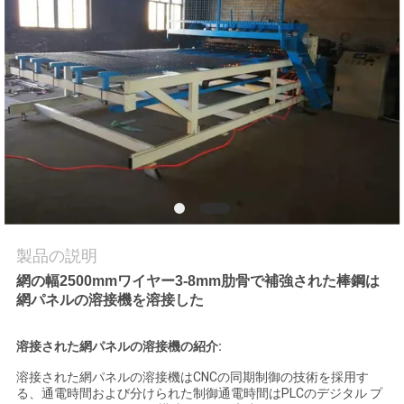
品
質
管
理
私
達
製品の説明
に
網の幅2500mmワイヤー3-8mm肋骨で補強された棒鋼は
網パネルの溶接機を溶接した
連
絡
溶接された網パネルの溶接機の紹介:
し
溶接された網パネルの溶接機はCNCの同期制御の技術を採用す
る、通電時間および分けられた制御通電時間はPLCのデジタル プ