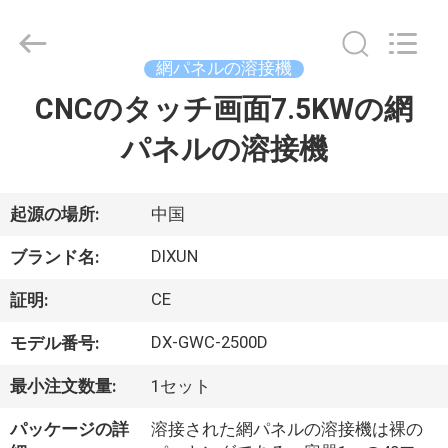
-
2026
Anping
Dixun
Wire
網パネルの溶接機
Mesh
Products
CNCのタッチ画面7.5KWの網
家
Co.,
Ltd.
All
パネルの溶接機
Rights
Reserved.
製
品
起源の場所:
中国
DIXUN
ブランド名:
VR
CE
証明:
シ
DX-GWC-2500D
モデル番号:
ョ
最小注文数量:
1セット
ー
パッケージの詳
溶接された網パネルの溶接機は裸の