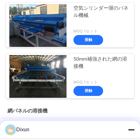
空気シリンダー塀のパネ
ル機械
MOQ:1セット
接触
50mm補強された網の溶
接機
MOQ:1セット
接触
網パネルの溶接機
サーボ モーター引きの網の長さ6mの網パネルの溶接機7.5kw
Dixun
5.5kwクロス ワイヤーのホッパー負荷100kgワイヤーPLCの塀の