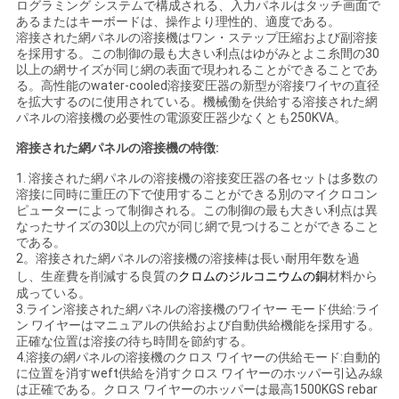
ログラミング システムで構成される、入力パネルはタッチ画面で
な
あるまたはキーボードは、操作より理性的、適度である。
溶接された網パネルの溶接機はワン・ステップ圧縮および副溶接
さ
を採用する。この制御の最も大きい利点はゆがみとよこ糸間の30
以上の網サイズが同じ網の表面で現われることができることであ
い
る。高性能のwater-cooled溶接変圧器の新型が溶接ワイヤの直径
を拡大するのに使用されている。機械働を供給する溶接された網
パネルの溶接機の必要性の電源変圧器少なくとも250KVA。
引
溶接された網パネルの溶接機の特徴:
用
1. 溶接された網パネルの溶接機の溶接変圧器の各セットは多数の
溶接に同時に重圧の下で使用することができる別のマイクロコン
ピューターによって制御される。この制御の最も大きい利点は異
を
なったサイズの30以上の穴が同じ網で見つけることができること
である。
要
2。溶接された網パネルの溶接機の溶接棒は長い耐用年数を過
し、生産費を削減する良質の
クロムのジルコニウムの銅
材料から
求
成っている。
3.ライン溶接された網パネルの溶接機のワイヤー モード供給:ライ
し
ン ワイヤーはマニュアルの供給および自動供給機能を採用する。
正確な位置は溶接の待ち時間を節約する。
な
4.溶接の網パネルの溶接機のクロス ワイヤーの供給モード:自動的
に位置を消すweft供給を消すクロス ワイヤーのホッパー引込み線
は正確である。クロス ワイヤーのホッパーは最高1500KGS rebar
さ