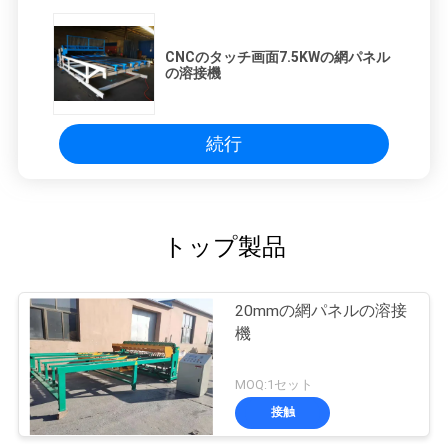
CNCのタッチ画面7.5KWの網パネル
の溶接機
続行
トップ製品
20mmの網パネルの溶接
機
MOQ:1セット
接触