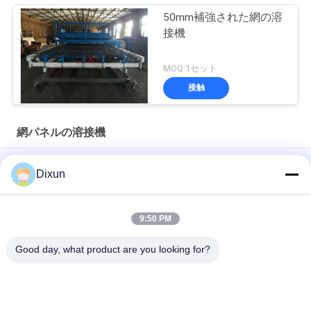
50mm補強された網の溶
接機
MOQ:1セット
接触
網パネルの溶接機
サーボ モーター引きの網の長さ6mの網パネルの溶接機7.5kw
Dixun
5.5kwクロス ワイヤーのホッパー負荷100kgワイヤーPLCの塀の
パネル機械
9:50 PM
網サイズ50-200mmの鋼線5.5kwの網パネルの溶接機
Good day, what product are you looking for?
人気カテゴリ
すべて