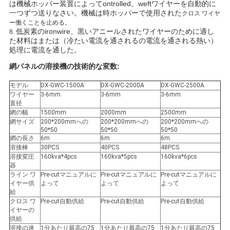
は機械ホッパー装置によってontrolled。weftワイヤーを自動的に
一つずつ送りなさい。機械は時ホッパーで使用された
クロス ワイヤ
い
ー働くことを止める。
低炭素のironwire、黒いアニールされたワイヤーのために適し
8.
た材料はまたは（冷たい電流を通されるの電流を通される熱い）
処理に電流を通した。
地
網パネルの溶接機の技術的な変数:
図
モデル
DX-GWC-1500A
DX-GWC-2000A
DX-GWC-2500A
ワイヤー
3-6mm
3-6mm
3-6mm
直径
PRIVACY
網の幅
1500mm
2000mm
2500mm
網サイズ
200*200mmへの
200*200mmへの
200*200mmへの
POLICY
50*50
50*50
50*50
網の長さ
6m
6m
6m
溶接棒
30PCS
40PCS
48PCS
溶接変圧
160kva*4pcs
160kva*5pcs
160kva*6pcs
器
ライン ワ
Pre-cutマニュアルに
Pre-cutマニュアルに
Pre-cutマニュアルに
イヤー供
よって
よって
よって
給
クロス ワ
Pre-cut自動供給
Pre-cut自動供給
Pre-cut自動供給
イヤーの
供給
溶接の速
1分あたり最高の75
1分あたり最高の75
1分あたり最高の75