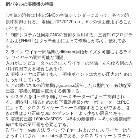
な
網パネルの溶接機の特徴:
さ
1.
空気の溶接は1本のSMCの空気シリンダーによって、各々の溶
接棒制御される。
電極は20*20*20mm、6つの側面使用すること
い
ができる。
1.
制御システムは同期CNCの技術を採用する、三菱PLCプログラ
ムおよびHMI.Itはタッチ画面によって作動しが易く、便利であ
る。
引
2. ライン ワイヤー間隔間のdiffetent開始サイズを可能にするライ
ン ワイヤーの調節可能な間隔、
用
入力がコンピュータへのクロス ワイヤーの間隔、あらゆる網の入
り口範囲である場合もある時。
を
3. 溶接ワイヤは正確であり、溶接ポイントは大きい圧力のために
しっかりしている。
4. この網パネルの溶接機はgearless調節した典型的で、有効な変
要
圧器、溶接の範囲を拡大する装備する。
5. システムを引っ張る網はサーボ モーターによって制御され
求
る。
網を引っ張るための松下電器産業のサーボ モーターはPLC
によって、クロス ワイヤー スペース調節することができる。引
し
きの棚はより正確なJ&Tのブランド、より少ない騒音である。
6.
溶接変圧器:160KVA*6PCS （48本の溶接棒）---8つの溶接頭部
な
毎に水冷の変圧器を必要とする。
7. ワイヤー供給方法:ライン ワイヤーおよびクロス ワイヤーは前
まっすぐにされ、pre-cutべきである。クロス ワイヤー システム
さ