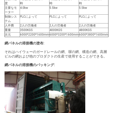
度
時
時
時
主要なモ
4.0kw
5.5kw
5.5kw
ーター
制御シス
PLCによって
PLCによって
PLCによって
テム
人件費
2人の労働者
2人の労働者
2人の労働者
重量
3500KGS
4000KGS
4800KGS
次元
6000*2200*1600mm
6000*3200*1600mm
6000*3800*1600mm
網パネルの溶接機の塗布:
それはハイウェーのガードレールの網、塀の網、構造の網、高層
ビルの網および他のプロダクトの生産で使用することができる。
網パネルの溶接機のパッキング: