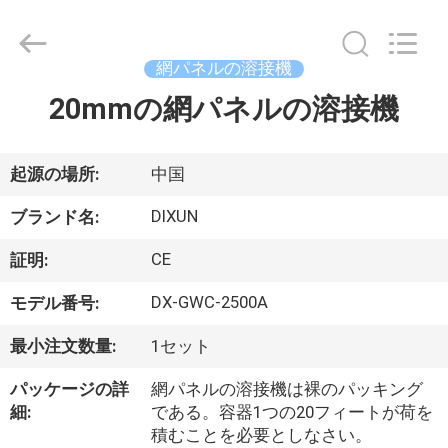
-
2026
Anping
Dixun
Wire
網パネルの溶接機
Mesh
Products
20mmの網パネルの溶接機
家
Co.,
Ltd.
All
Rights
Reserved.
製
起源の場所:
中国
品
DIXUN
ブランド名:
CE
証明:
VR
DX-GWC-2500A
モデル番号:
シ
最小注文数量:
1セット
ョ
パッケージの詳
網パネルの溶接機は裸のパッキング
ー
細:
である。容器1つの20フィートが荷を
積むことを必要としなさい。