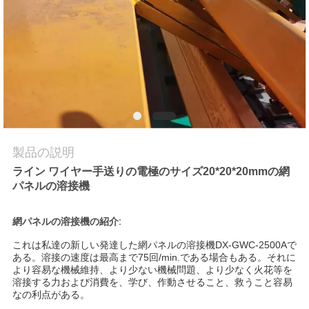
品
質
管
理
私
製品の説明
ライン ワイヤー手送りの電極のサイズ20*20*20mmの網
達
パネルの溶接機
に
網パネルの溶接機の紹介:
連
これは私達の新しい発達した網パネルの溶接機DX-GWC-2500Aで
ある。溶接の速度は最高まで75回/min.である場合もある。それに
絡
より容易な機械維持、より少ない機械問題、より少なく火花等を
溶接する力および消費を、学び、作動させること、救うこと容易
し
なの利点がある。