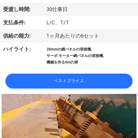
私
受渡し時間:
30仕事日
達
支払条件:
L/C、T/T
に
供給の能力:
1ヶ月あたりの6セット
つ
,
ハイライト:
20mmの網パネルの溶接機
い
,
サーボ モーター網パネルの溶接機
機械を作る6mの塀
て
ベストプライス
工
場
旅
行