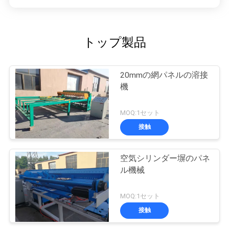
トップ製品
20mmの網パネルの溶接
機
MOQ:1セット
接触
空気シリンダー塀のパネ
ル機械
MOQ:1セット
接触