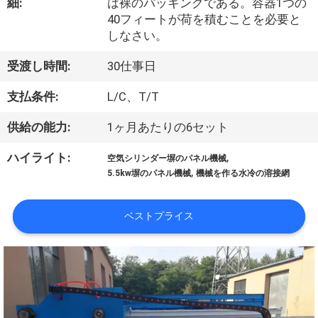
細:
は裸のパッキングである。容器1つの
私
40フィートが荷を積むことを必要と
しなさい。
達
受渡し時間:
30仕事日
に
支払条件:
L/C、T/T
つ
い
供給の能力:
1ヶ月あたりの6セット
て
,
ハイライト:
空気シリンダー塀のパネル機械
,
5.5kw塀のパネル機械
機械を作る水冷の溶接網
工
ベストプライス
場
旅
行