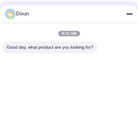
サーボ モーター引きの網の長さ6mの網パネルの溶接機7.5kw
Dixun
5.5kwクロス ワイヤーのホッパー負荷100kgワイヤーPLCの塀の
パネル機械
9:31 AM
網サイズ50-200mmの鋼線5.5kwの網パネルの溶接機
Good day, what product are you looking for?
人気カテゴリ
すべて
溶接機を金網
網の溶接機の補強
塀の網の溶接機
網パネルの溶接機
固定結び目の塀機械
構造の網の溶接機
ロール網の溶接機
溶接された金網機械