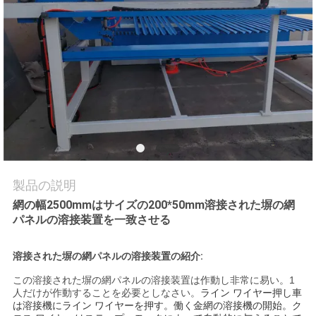
品
質
管
理
私
達
製品の説明
網の幅2500mmはサイズの200*50mm溶接された塀の網
に
パネルの溶接装置を一致させる
連
溶接された塀の網パネルの溶接装置の紹介:
絡
この溶接された塀の網パネルの溶接装置は作動し非常に易い。1
人だけが作動することを必要としなさい。
ライン ワイヤー押し車
し
は溶接機にライン ワイヤーを押す。働く金網の溶接機の開始。ク