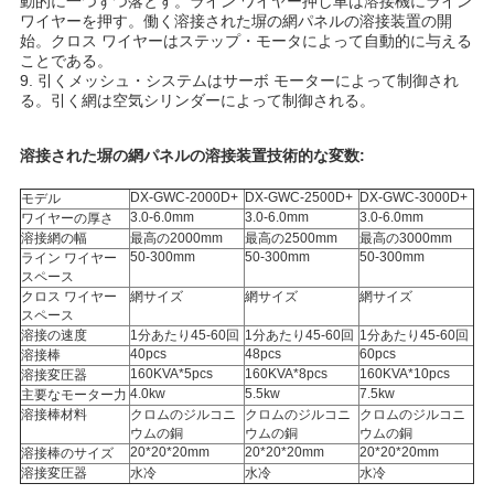
動的に一つずつ落とす。ライン ワイヤー押し車は溶接機にライン
ワイヤーを押す。働く溶接された塀の網パネルの溶接装置の開
い
始。クロス ワイヤーはステップ・モータによって自動的に与える
ことである。
9. 引くメッシュ・システムはサーボ モーターによって制御され
る。引く網は空気シリンダーによって制御される。
地
図
溶接された塀の網パネルの溶接装置技術的な変数:
DX-GWC-2000D+
DX-GWC-2500D+
DX-GWC-3000D+
モデル
3.0-6.0mm
3.0-6.0mm
3.0-6.0mm
ワイヤーの厚さ
PRIVACY
溶接網の幅
最高の2000mm
最高の2500mm
最高の3000mm
50-300mm
50-300mm
50-300mm
ライン ワイヤー
POLICY
スペース
クロス ワイヤー
網サイズ
網サイズ
網サイズ
スペース
溶接の速度
1分あたり45-60回
1分あたり45-60回
1分あたり45-60回
40pcs
48pcs
60pcs
溶接棒
160KVA*5pcs
160KVA*8pcs
160KVA*10pcs
溶接変圧器
4.0kw
5.5kw
7.5kw
主要なモーター力
溶接棒材料
クロムのジルコニ
クロムのジルコニ
クロムのジルコニ
ウムの銅
ウムの銅
ウムの銅
20*20*20mm
20*20*20mm
20*20*20mm
溶接棒のサイズ
溶接変圧器
水冷
水冷
水冷