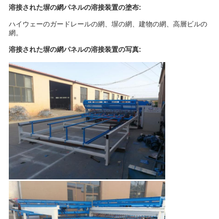
溶接された塀の網パネルの溶接装置の
塗布:
ハイウェーのガードレールの網、塀の網、建物の網、高層ビルの
網。
溶接された塀の網パネルの溶接装置の
写真: