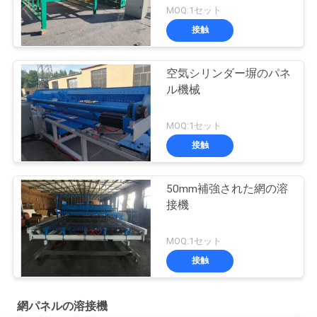
MOQ:1セット
接触
空気シリンダー塀のパネ
ル機械
MOQ:1セット
接触
50mm補強された網の溶
接機
MOQ:1セット
接触
網パネルの溶接機