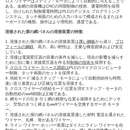
ロス ワイヤーはステップ・モータによって自動的に与えることで
な
ある。金網の溶接機はCNCの同期制御の技術、通電時間を採用
し、分けられた制御通電時間はPLCのデジタル プログラミング
さ
システム、タッチ画面のための入力パネルで構成されるまたはキ
ーボード2の種類、操作はより理性的、適度である。
い
溶接された塀の網パネルの溶接装置の特徴:
1. 溶接された塀の網パネルの溶接装置は
厚い鋼板
から成り、
プロ
引
フィールの鋼鉄
、高力、高い靭性は、主要な構造固体および安定
している。
2. 溶接は電源変圧器の容量の条件を減らし、現在の影響を減らす
用
ために別に働く溶接変圧器を作る別
制御の技術を
採用する。
3.
クロス ワイヤー スペース調節は
PLCのマイクロコンピュータ
を
ー制御、タッチ画面のセットを採用する。
4. 供給モード:減るステップ・モータによって自動供給待ち時間、
要
速い送り速度および正確な位置を溶接する。
5. クロス ワイヤーの供給モード:位置を消すステップ・モータの
求
自動供給のweft削除は正確である。
6. 網モードの引き:引く網の精密な位置を保障するためにデッサ
し
ン、空気のきつく締まるweftワイヤーを交換するサーボ モータ
ー。
7. 溶接された塀の網パネルの溶接装置適した材料:電流を通された
な
ワイヤー、丸棒、骨があるワイヤー。
8. ライン ワイヤー ホッパー装置はダイスにライン ワイヤーを自
さ