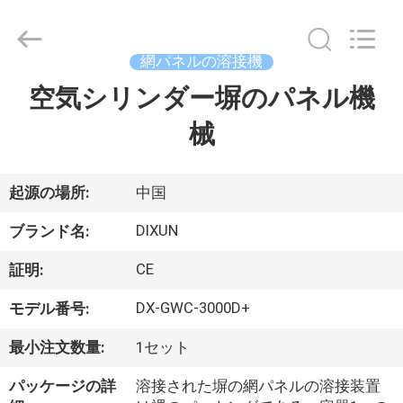
-
2026
Anping
Dixun
Wire
網パネルの溶接機
Mesh
Products
空気シリンダー塀のパネル機
家
Co.,
Ltd.
All
械
Rights
Reserved.
製
品
起源の場所:
中国
DIXUN
ブランド名:
VR
CE
証明:
シ
DX-GWC-3000D+
モデル番号:
ョ
最小注文数量:
1セット
ー
パッケージの詳
溶接された塀の網パネルの溶接装置