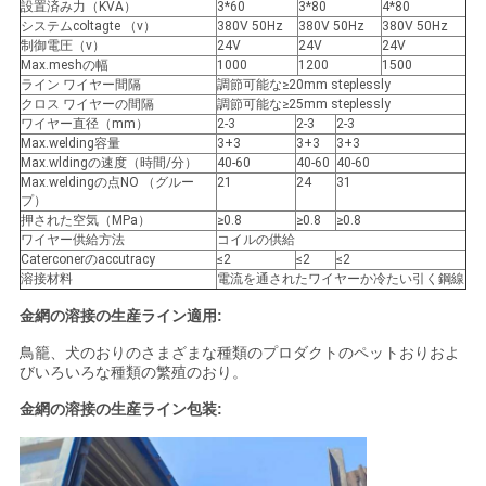
設置済み力（KVA）
3*60
3*80
4*80
システムcoltagte （v）
380V 50Hz
380V 50Hz
380V 50Hz
い
制御電圧（v）
24V
24V
24V
Max.meshの幅
1000
1200
1500
ライン ワイヤー間隔
調節可能な≥20mm steplessly
クロス ワイヤーの間隔
調節可能な≥25mm steplessly
地
ワイヤー直径（mm）
2-3
2-3
2-3
Max.welding容量
3+3
3+3
3+3
図
Max.wldingの速度（時間/分）
40-60
40-60
40-60
Max.weldingの点NO （グルー
21
24
31
プ）
押された空気（MPa）
≥0.8
≥0.8
≥0.8
PRIVACY
ワイヤー供給方法
コイルの供給
Caterconerのaccutracy
≤2
≤2
≤2
POLICY
溶接材料
電流を通されたワイヤーか冷たい引く鋼線
金網の溶接の生産ライン適用:
鳥籠、犬のおりのさまざまな種類のプロダクトのペットおりおよ
びいろいろな種類の繁殖のおり。
金網の溶接の生産ライン包装: