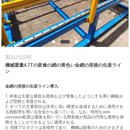
品
質
管
理
製品の説明
私
機械重量4.7Tの家禽の網の黄色い金網の溶接の生産ライ
ン
達
に
金網の溶接の生産ライン導入:
1.
本体は主要な構造を固体および密集したようにする厚い鋼板お
連
よび型材と溶接される。
2. すべての主要部分は非常に高い硬度を達成するために適用され
絡
る熱処理を用いる合金から成っている。なお、特別なanti-
corrosion処置は腐食を防いでいる間表面が部品の円滑な運用を保
し
障することができるように適用される。
3. 溶接プロダクトは多様性であり、機械は顧客のためのさまざま