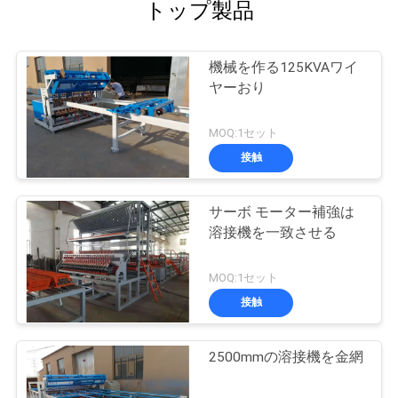
トップ製品
機械を作る125KVAワイ
ヤーおり
MOQ:1セット
接触
サーボ モーター補強は
溶接機を一致させる
MOQ:1セット
接触
2500mmの溶接機を金網