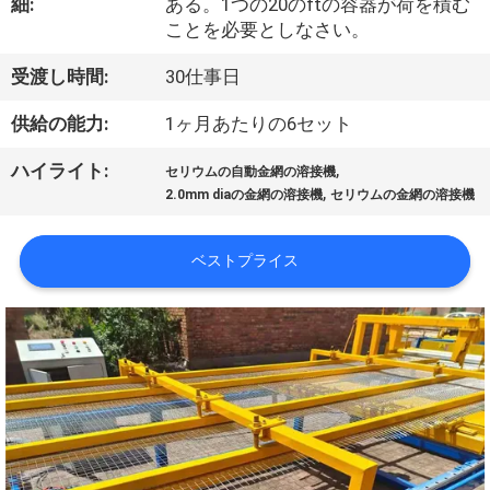
細:
ある。1つの20のftの容器が荷を積む
私
ことを必要としなさい。
達
受渡し時間:
30仕事日
に
供給の能力:
1ヶ月あたりの6セット
つ
,
ハイライト:
セリウムの自動金網の溶接機
,
い
2.0mm diaの金網の溶接機
セリウムの金網の溶接機
て
ベストプライス
工
場
旅
行