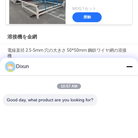
MOQ:1セット
接触
溶接機を金網
電線直径 2.5-5mm 穴の大きさ 50*50mm 鋼鉄ワイヤ網の溶接
機
Dixun
空港フェンスワイヤの直径3.7mmメッシュ 50*200mmワイヤ
メッシュ 溶接機
10:57 AM
穴の大きさ 150*150mm リバー 4-10mm 高速道路橋 リバー ワ
イヤ Mesh 溶接機
Good day, what product are you looking for?
人気カテゴリ
すべて
溶接機を金網
網の溶接機の補強