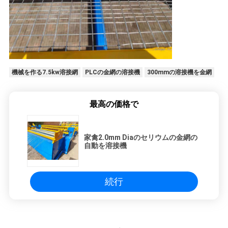
機械を作る7.5kw溶接網
PLCの金網の溶接機
300mmの溶接機を金網
最高の価格で
家禽2.0mm Diaのセリウムの金網の
自動を溶接機
続行