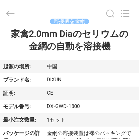
-
2026
Anping
Dixun
Wire
溶接機を金網
Mesh
Products
家禽2.0mm Diaのセリウムの
家
Co.,
Ltd.
All
金網の自動を溶接機
Rights
Reserved.
製
品
起源の場所:
中国
DIXUN
ブランド名:
VR
CE
証明:
シ
DX-GWD-1800
モデル番号:
ョ
最小注文数量:
1セット
ー
パッケージの詳
金網の溶接装置は裸のパッキングで