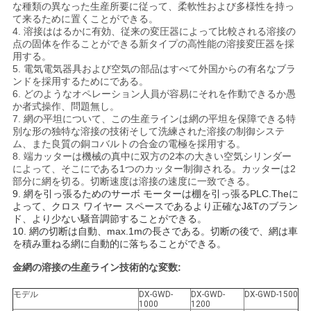
な
な種類の異なった生産所要に従って、柔軟性および多様性を持っ
て来るために置くことができる。
4. 溶接ははるかに有効、従来の変圧器によって比較される溶接の
さ
点の固体を作ることができる新タイプの高性能の溶接変圧器を採
用する。
い
5. 電気電気器具および空気の部品はすべて外国からの有名なブラ
ンドを採用するためにである。
6. どのようなオペレーション人員が容易にそれを作動できるか愚
か者式操作、問題無し。
引
7. 網の平坦について、この生産ラインは網の平坦を保障できる特
別な形の独特な溶接の技術そして洗練された溶接の制御システ
用
ム、また良質の銅コバルトの合金の電極を採用する。
8.
端カッターは機械の真中に双方の2本の大きい空気シリンダー
を
によって、そこにである1つのカッター制御される。カッターは2
部分に網を切る。切断速度は溶接の速度に一致できる。
要
9. 網を引っ張るためのサーボ モーターは棚を引っ張るPLC.Theに
よって、クロス ワイヤー スペースであるより正確なJ&Tのブラン
ド、より少ない騒音調節することができる。
求
10. 網の切断は自動、max.1mの長さである。切断の後で、網は車
を積み重ねる網に自動的に落ちることができる。
し
金網の溶接の生産ライン技術的な変数:
な
モデル
DX-GWD-
DX-GWD-
DX-GWD-1500
さ
1000
1200