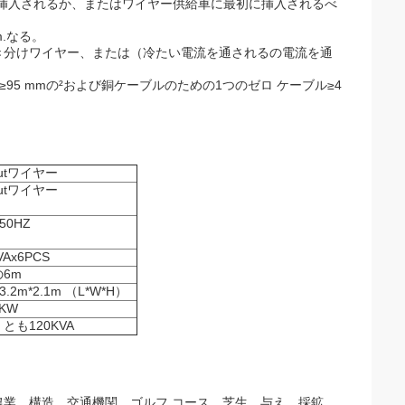
と挿入されるか、またはワイヤー供給車に最初に挿入されるべ
m.なる。
引き分けワイヤー、または（冷たい電流を通されるの電流を通
95 mmの²および銅ケーブルのための1つのゼロ ケーブル≥4
cutワイヤー
cutワイヤー
 50HZ
VAx6PCS
6m
*3.2m*2.1m （L*W*H）
KW
とも120KVA
農業、構造、交通機関、ゴルフ コース、芝生、与え、採鉱