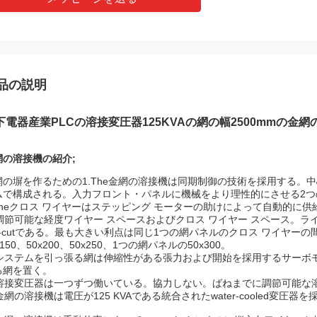
品の説明
下電器産業PLCの溶接変圧器125KVAの網の幅2500mmの金網
網の溶接機の紹介;
網の塀を作るための1.The金網の溶接機は同期制御の技術を採用する。中
ムで構成される。入力フロント・パネルに機械をより理性的にさせる2
.Theクロス ワイヤーはステッピング モーターの助けによって自動的に
. 調節可能な経度ワイヤー スペースおよびクロス ワイヤー スペース。
re-cutである。最も大きい利点は同じ1つの網パネルのクロス ワイヤーの
x150、50x200、50x250、1つの網パネルの50x300。
. システムを引っ張る網は伸縮性がある張力および開始を採用するサー
る網を置く。
. 溶接変圧器は一つずつ働いている。協力しない。ばねまでに調節可能な
 金網の溶接機は電圧が125 KVAである統合されたwater-cooled変圧器