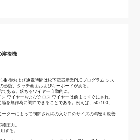
の溶接機
心制御および通電時間は松下電器産業PLCプログラム シス
つの形態、タッチ画面およびキーボードがある。
供給である。落ちるワイヤー自動的に。
ライン ワイヤーおよびクロス ワイヤーは前まっすぐにされ、
間隔を無作為に調節できることである。例えば、50x100、
ボモーターによって制御され網の入り口のサイズの精密を改善
溶接圧力。
を採用する。