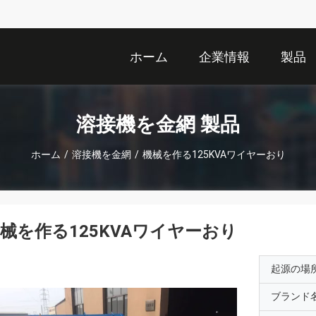
ホーム
企業情報
製品
溶接機を金網 製品
ホーム
/
溶接機を金網
/
機械を作る125KVAワイヤーおり
械を作る125KVAワイヤーおり
起源の場
ブランド