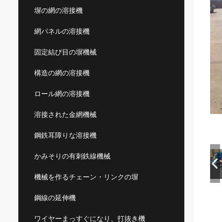
塀の網の溶接機
網パネルの溶接機
固定結び目の塀機械
構造の網の溶接機
ロール網の溶接機
溶接された金網機械
鋼鉄耳障りな溶接機
かみそりの有刺鉄線機械
機械を作るチェーン・リンクの塀
鋼線の延伸機
ワイヤーまっすぐになり、打抜き機