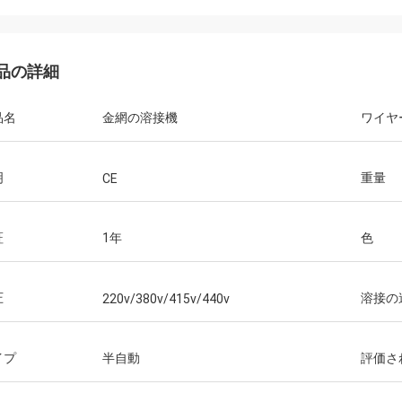
品の詳細
品名
金網の溶接機
ワイヤ
明
重量
CE
証
1年
色
圧
溶接の
220v/380v/415v/440v
イプ
半自動
評価さ