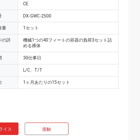
CE
号
DX-GWC-2500
数量
1セット
ジの詳
機械1つの40フィートの容器の負荷3セット詰
める裸体
間
30仕事日
L/C、T/T
力
1ヶ月あたりの15セット
ライス
接触