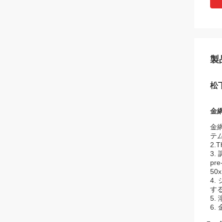
製
松
金
金
テ
2
3
p
50
4
す
5
6.