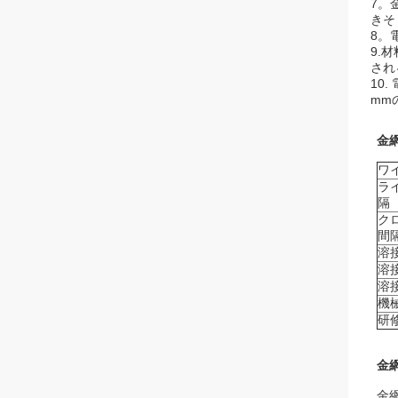
7。
きそ
8。
9.
され
10
mm
金
ワ
ラ
隔
ク
間
溶
溶
溶
機
研
金
金