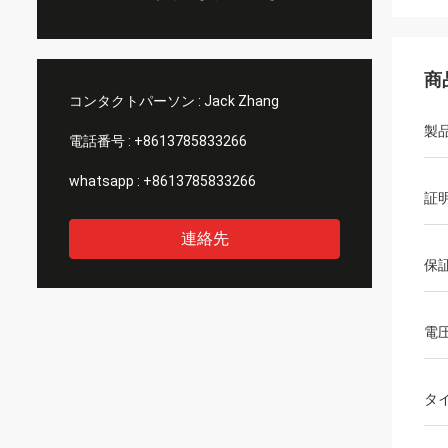
商
コンタクトパーソン :
Jack Zhang
製
電話番号 :
+8613785833266
whatsapp :
+8613785833266
証
連絡先
保
電
タ