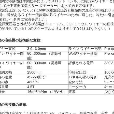
金網の溶接機は手動仕事によってスロット トンネルに縦方向ワイヤー
して
松下電器産業の
サーボ モーターによって送る装備する。
電源変圧器は少なくとも160KVA電源変圧器と機械間の最高の間隔は80 
材料:、骨があるワイヤー低炭素の鉄ワイヤーのために適した、冷たい-
る熱い）処理に電流を通した。
. 電源変圧器と機械間の間隔は50メートル、アルミニウム ワイヤーの直径≥
の²が付いている3つの火ケーブルよりより少しでなければならない。）
網の溶接機の技術的な変数:
イヤー直径
3.0--6.0mm
ライン ワイヤー形態
Pre-
イン ワイヤー間
50--300mm （調節可
Weftワイヤー形態
Pre-
能）
ロス ワイヤーの
50--300mm （調節可
評価される電圧
380V
隔
能）
接網の幅
2500mm
溶接変圧器
160K
接の速度
45--60回/分
パネルの網の長さ
最高の
接の点
48PCS
全体寸法
9.5m
械重量
4.5T
モーター力
4つの
修会
16m*5m*4m （L*W*H）
電源
少なく
網の溶接機の塗布:
網の塀は空港で広く利用されている。ハイウェー、鉄道の保護、
企業、