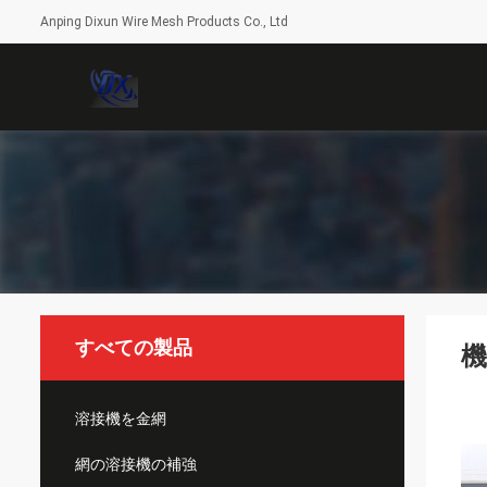
Anping Dixun Wire Mesh Products Co., Ltd
すべての製品
機
溶接機を金網
網の溶接機の補強