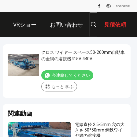
Japanese
VRショー
お問い合わせ
見積依頼
クロス ワイヤー スペース50-200mm自動車
の金網の溶接機415V 440V
今連絡してください
もっと 学ぶ
関連動画
電線直径 2.5-5mm 穴の大
きさ 50*50mm 鋼鉄ワイ
ヤ網の溶接機