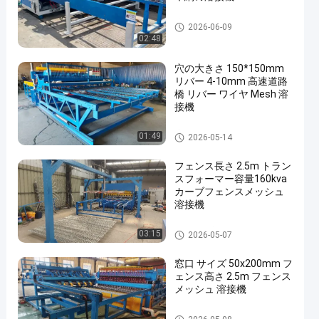
溶接機を金網
2026-06-09
02:48
穴の大きさ 150*150mm
リバー 4-10mm 高速道路
橋 リバー ワイヤ Mesh 溶
接機
溶接機を金網
01:49
2026-05-14
フェンス長さ 2.5m トラン
スフォーマー容量160kva
カーブフェンスメッシュ
溶接機
塀の網の溶接機
03:15
2026-05-07
窓口 サイズ 50x200mm フ
ェンス高さ 2.5m フェンス
メッシュ 溶接機
塀の網の溶接機