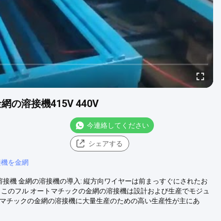
の溶接機415V 440V
今連絡してください
シェアする
接機を金網
の溶接機 金網の溶接機の導入: 縦方向ワイヤーは前まっすぐにされたお
。このフル オートマチックの金網の溶接機は設計および生産でモジュ
トマチックの金網の溶接機に大量生産のための高い生産性が主にあ