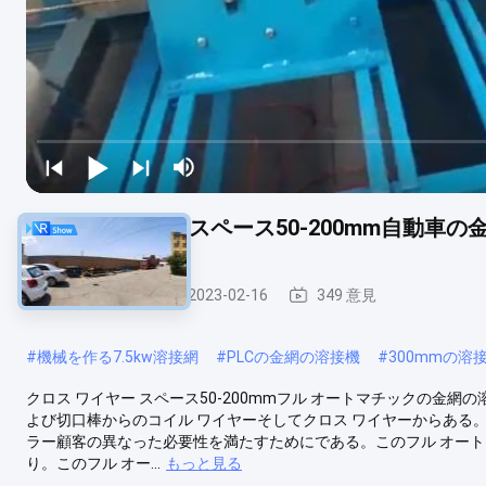
クロス ワイヤー スペース50-200mm自動車の金網
溶接機を金網
2023-02-16
349 意見
#
機械を作る7.5kw溶接網
#
PLCの金網の溶接機
#
300mmの溶
クロス ワイヤー スペース50-200mmフル オートマチックの金網
よび切口棒からのコイル ワイヤーそしてクロス ワイヤーからある
ラー顧客の異なった必要性を満たすためにである。このフル オー
り。このフル オー...
もっと見る