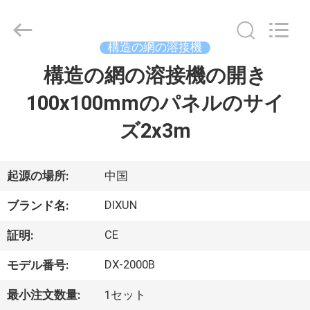
-
2026
Anping
Dixun
Wire
構造の網の溶接機
Mesh
Products
構造の網の溶接機の開き
家
Co.,
Ltd.
All
100x100mmのパネルのサイ
Rights
Reserved.
製
ズ2x3m
品
起源の場所:
中国
VR
DIXUN
ブランド名:
シ
CE
証明:
ョ
DX-2000B
モデル番号:
ー
最小注文数量:
1セット