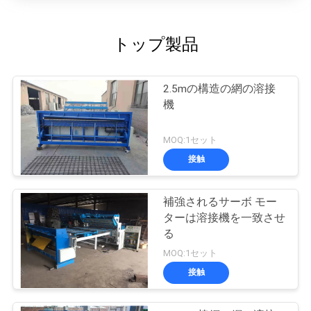
トップ製品
2.5mの構造の網の溶接
機
MOQ:1セット
接触
補強されるサーボ モー
ターは溶接機を一致させ
る
MOQ:1セット
接触