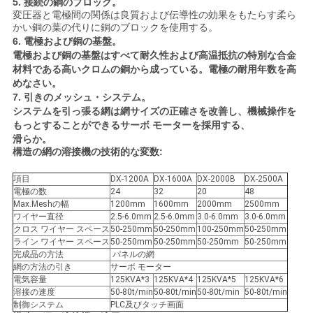
5.
接続の銅のブロック。
変圧器と電極間の関係は良質および伝導性の効果をもたらす柔ら
かい銅の葉の代りに銅のブロックを使用する。
6.
電極および銅の基盤。
電極および銅の基盤はすべて耐久性および高温抵抗の特別な合金
材料である高いクロムの銅から成っている。電極の耐用年数を高
めなさい。
7.
引きのメッシュ・システム。
システムを引っ張る網は網サイズの正確さを改善し、機械操作を
もっとすることができるサーボ モーターを採用する、
滑らか。
構造の網の溶接機の技術的な変数:
項目
DX-1200A
DX-1600A
DX-2000B
DX-2500A
電極の数
24
32
20
48
Max.Meshの幅
1200mm
1600mm
2000mm
2500mm
ワイヤー直径
2.5-6.0mm
2.5-6.0mm
3.0-6.0mm
3.0-6.0mm
クロス ワイヤー スペース
50-250mm
50-250mm
100-250mm
50-250mm
ライン ワイヤー スペース
50-250mm
50-250mm
50-250mm
50-250mm
完成品の方法
パネルの網
網の方法の引き
サーボ モーター
電気容量
125KVA*3
125KVA*4
125KVA*5
125KVA*6
溶接の速度
50-80t/min
50-80t/min
50-80t/min
50-80t/min
制御システム
PLC及びタッチ画面