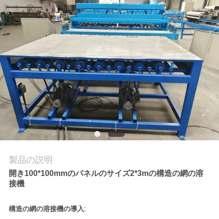
品
質
管
理
私
達
に
製品の説明
連
開き100*100mmのパネルのサイズ2*3mの構造の網の溶
接機
絡
し
構造の網の溶接機の導入: