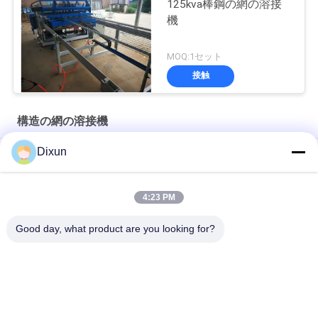
125kva棒鋼の網の溶接
機
MOQ:1セット
接触
構造の網の溶接機
Dixun
供給4.8T 2500mmの構造の網の溶接機を巻きなさい
2.5mの構造の網の溶接機、自動金網の溶接機
4:23 PM
サーボ モーター引きの網のホッパー構造の網の溶接機の負荷1T
Good day, what product are you looking for?
人気カテゴリ
すべて
溶接機を金網
網の溶接機の補強