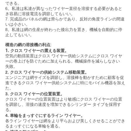
できる。
6。私達は私達が異なったワイヤー直径を溶接する必要があると
い
き容易に溶接電流を調節してもいい。
7. 完成品のパネルの網は滑らかであり、反対の角度ラインの間違
いは小さい。
地
8。私達は網の生産が終わった後出力を置き、機械を自動的に停
止してもいい。
図
構造の網の溶接機の利点:
1.
クロス ワイヤーの震える装置。
空気の動揺装置はクロス ワイヤー供給システムにクロス ワイヤ
PRIVACY
ーの巻上げを防ぐために加えられる。機械操作を減らしなさい
失敗。
POLICY
2.
クロス ワイヤーの供給システム移動装置。
エンジニアは網サイズを調節し、溶接棒を動かすために顧客を促
進できるクロス ワイヤー供給システムに特にモバイル機器を加え
た。
3.
クロス ワイヤーの位置装置。
クロス ワイヤーの位置装置はより敏感にクロス ワイヤーの位置
を調節し、溶接の速度を増加できるシリンダー タイプを採用す
る。
4.
車輪をまっすぐにするライン ワイヤー。
各ライン ワイヤーは網をより平らおよび美しくさせることができ
るまっすぐになる車輪を通る。