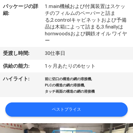
私
パッケージの詳
1.main機械および付属装置はスケッ
細:
チのフィルムのペーパーと詰ま
達
る;2.controlキャビネットおよび予備
品は木箱によって詰まる;3.finallyは
に
hornwoodsおよび鋼鉄オイル ワイヤ
ー
つ
い
受渡し時間:
30仕事日
て
供給の能力:
1ヶ月あたりの6セット
,
ハイライト:
前に切口の構造の網の溶接機
,
工
PLCの構造の網の溶接機
タッチ画面の構造の網の溶接機
場
旅
ベストプライス
行