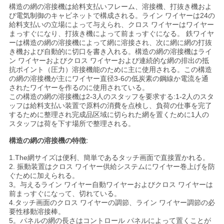
な
構造の網の溶接機は給料支払いフレーム、溶接機、打抜き機およ
び電気制御のキャビネットで構成される。ライン ワイヤーは24の
さ
給料支払いの立場によって与えられ、クロス ワイヤーはワイヤー
まっすぐになり、打抜き機によって前まっすぐになる。 鉄ワイヤ
ーは構造の網の溶接機によって網に溶接され、次に網に網の打抜
い
き機および自動的に切口を書き入れる。構造の網の溶接機はライ
ン ワイヤーおよびクロス ワイヤーおよび連続的な網の排出の抵
抗ポイント（圧力）溶接機能のために主に使用される。この構造
の網の溶接機が主にワイヤー直径3-6の低炭素の鋼線か電流を通
引
されたワイヤーを作るのに使用されている。
この構造の網の溶接機は2-3人のスタッフを要求する:1-2人のスタ
用
ッフは給料支払い装置で原料の消費を点検し、負荷の仕事を完了
するために整理され完成品区域に切られた網を置くために1人の
を
スタッフは荷を下す場所で整理される。
要
構造の網の
溶接機
の特徴
:
1.The網サイズは便利、簡単であるタッチ画面で直接置かれる。
求
2. 振動装置はクロス ワイヤー供給システムにワイヤー巻上げを防
ぐために加えられる。
し
3。与えるライン ワイヤー自動ワイヤーおよびクロス ワイヤーは
前まっすぐになって、切れている。
な
4.タッチ画面のクロス ワイヤーの調節、ライン ワイヤー調節の必
要性移動溶接棒。
さ
5。パネルの網の長さはコントロール パネルによって置くことが