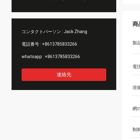
商
コンタクトパーソン :
Jack Zhang
製
電話番号 :
+8613785833266
whatsapp :
+8613785833266
電
連絡先
溶
網
制