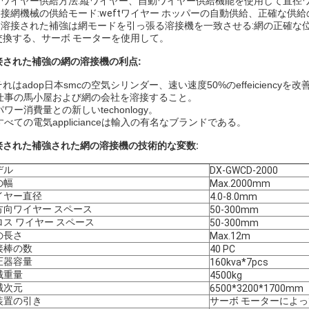
。 ワイヤー供給方法:縦ワイヤー、自動ワイヤー供給機能を使用して直
.溶接網機械の供給モード:weftワイヤー ホッパーの自動供給、正確な供
。 溶接された補強は網モードを引っ張る溶接機を一致させる:網の正確な
交換する、サーボ モーターを使用して。
接された補強の網の溶接機の利点:
それはadop日本smcの空気シリンダー、速い速度50%のeffeiciencyを
. 仕事の馬小屋および網の会社を溶接すること。
 パワー消費量との新しいtechonlogy。
 すべての電気applicianceは輸入の有名なブランドである。
接された補強された網の溶接機の技術的な変数:
デル
DX-GWCD-2000
の幅
Max.2000mm
イヤー直径
4.0-8.0mm
方向ワイヤー スペース
50-300mm
ロス ワイヤー スペース
50-300mm
の長さ
Max.12m
接棒の数
40 PC
圧器容量
160kva*7pcs
械重量
4500kg
械次元
6500*3200*1700mm
装置の引き
サーボ モーターによっ