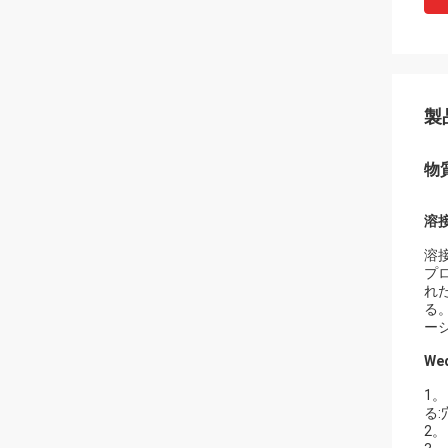
製
物
溶
溶
プ
れ
る
ー
We
1
る
2