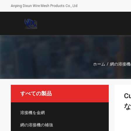
Anping Dixun Wire Mesh Products Co., Ltd
ホーム
/
網の溶接機
すべての製品
C
な
溶接機を金網
網の溶接機の補強