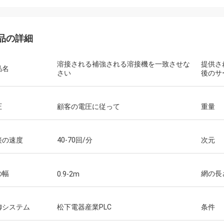
品の詳細
溶接される補強される溶接機を一致させな
提供さ
品名
さい
後のサ
圧
顧客の電圧に従って
重量
接の速度
40-70回/分
次元
の幅
網の長
0.9-2m
御システム
松下電器産業PLC
条件