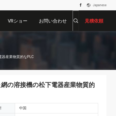
Japanese
VRショー
お問い合わせ
見積依頼
電器産業物質的なPLC
された網の溶接機の松下電器産業物質的
所
中国