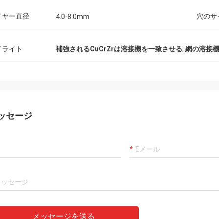
イヤー直径
穴のサ
4.0-8.0mm
イライト
補強されるCuCrZrは溶接機を一致させる
,
網の溶接機
ッセージ
メッセージを送る