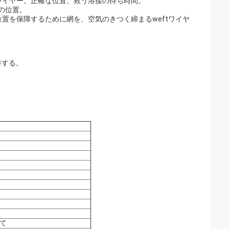
径ワイヤー。正確な位置、救う溶接の待ち時間。
給の位置。
位置を保障するために網を、空気のきつく締まるweftワイヤ
改善する。
て