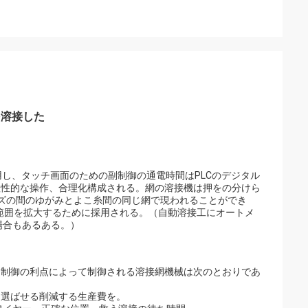
を溶接した
用し、タッチ画面のための副制御の通電時間はPLCのデジタル
理性的な操作、合理化構成される。網の溶接機は押をの分けら
イズの間のゆがみとよこ糸間の同じ網で現われることができ
直径の範囲を拡大するために採用される。（自動溶接工にオートメ
場合もあるある。）
、制御の利点によって制御される溶接網機械は次のとおりであ
を選ばせる削減する生産費を。