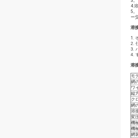
3
4
5
ー
溶
1.
2
3.
4.
溶
モ
網
ワ
縦
ク
網
溶
変
機
機
網