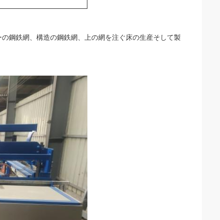
ーの鋼鉄網、構造の鋼鉄網、上の網を注ぐ床の生産そして製