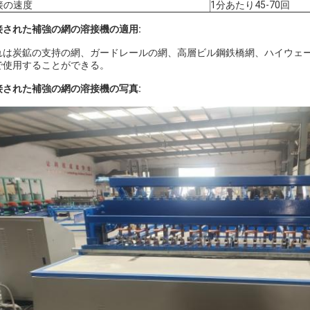
接の速度
1分あたり45-70回
接された補強の網の溶接機の適用:
れは炭鉱の支持の網、ガードレールの網、高層ビル鋼鉄橋網、ハイウェ
で使用することができる。
接された補強の網の溶接機の写真: