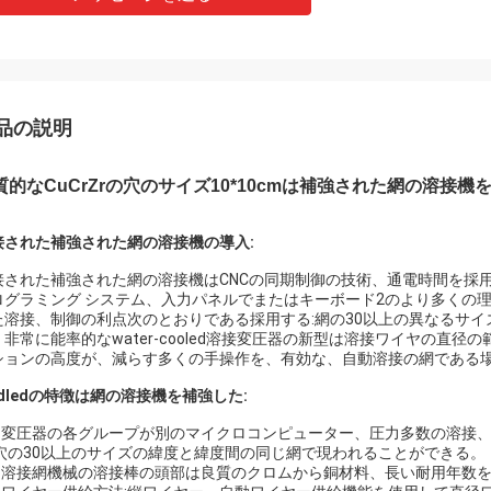
品の説明
質的なCuCrZrの穴のサイズ10*10cmは補強された網の溶接機
接された補強された網の溶接機の導入:
接された補強された網の溶接機はCNCの同期制御の技術、通電時間を採
ログラミング システム、入力パネルでまたはキーボード2のより多くの
た溶接、制御の利点次のとおりである採用する:網の30以上の異なるサ
。非常に能率的なwater-cooled溶接変圧器の新型は溶接ワイヤの
ションの高度が、減らす多くの手操作を、有効な、自動溶接の網である
dledの特徴は網の溶接機を補強した:
。 変圧器の各グループが別のマイクロコンピューター、圧力多数の溶接
:穴の30以上のサイズの緯度と緯度間の同じ網で現われることができる。
。 溶接網機械の溶接棒の頭部は良質のクロムから銅材料、長い耐用年数