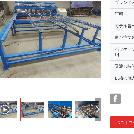
ブランド
証明
モデル番
最小注文
パッケー
細
受渡し時
供給の能
ベストプ