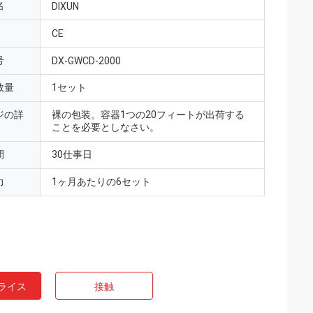
名
DIXUN
CE
号
DX-GWCD-2000
数量
1セット
ジの詳
裸の包装。容器1つの20フィートが出荷する
ことを必要としなさい。
間
30仕事日
力
1ヶ月あたりの6セット
ライス
接触