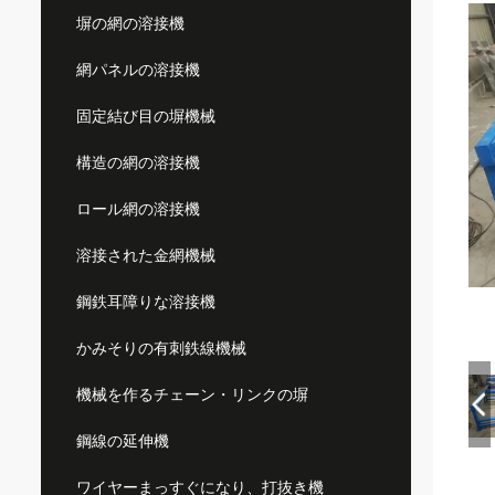
塀の網の溶接機
網パネルの溶接機
固定結び目の塀機械
構造の網の溶接機
ロール網の溶接機
溶接された金網機械
鋼鉄耳障りな溶接機
かみそりの有刺鉄線機械
機械を作るチェーン・リンクの塀
鋼線の延伸機
ワイヤーまっすぐになり、打抜き機