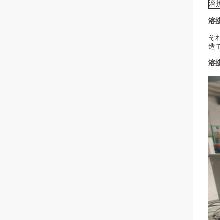
溶
溶
そ
造
溶