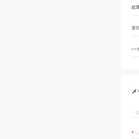
総
穿
ハ
メ