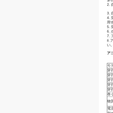
穿
2
3.
4
用
5
6
7
8.
い
ア
モ
穿
穿
穿
穿
穿
巻
物
電
ヤ