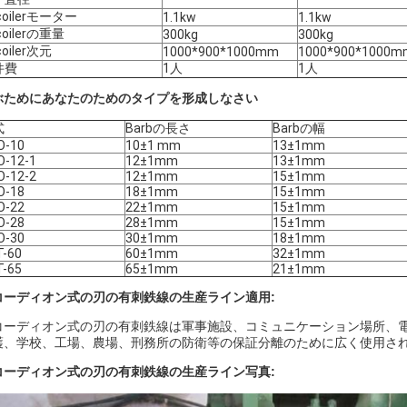
coilerモーター
1.1kw
1.1kw
coilerの重量
300kg
300kg
coiler次元
1000*900*1000mm
1000*900*1000m
件費
1人
1人
ぶためにあなたのためのタイプを形成しなさい
式
Barbの長さ
Barbの幅
O-10
10±1 mm
13±1mm
O-12-1
12±1mm
13±1mm
O-12-2
12±1mm
15±1mm
O-18
18±1mm
15±1mm
O-22
22±1mm
15±1mm
O-28
28±1mm
15±1mm
O-30
30±1mm
18±1mm
T-60
60±1mm
32±1mm
T-65
65±1mm
21±1mm
コーディオン式の刃の有刺鉄線の生産ライン
適用:
コーディオン式の刃の有刺鉄線は軍事施設、コミュニケーション場所、
護、学校、工場、農場、刑務所の防衛等の保証分離のために広く使用さ
コーディオン式の刃の有刺鉄線の生産ライン
写真: