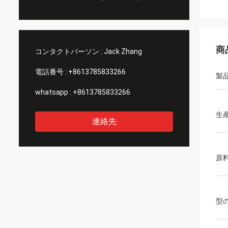
商
コンタクトパーソン :
Jack Zhang
電話番号 :
+8613785833266
製
whatsapp :
+8613785833266
生
連絡先
原
型