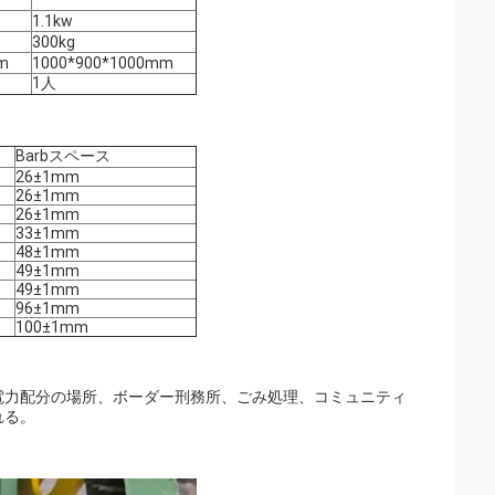
1.1kw
300kg
m
1000*900*1000mm
1人
Barbスペース
26±1mm
26±1mm
26±1mm
33±1mm
48±1mm
49±1mm
49±1mm
96±1mm
100±1mm
電力配分の場所、ボーダー刑務所、ごみ処理、コミュニティ
れる。