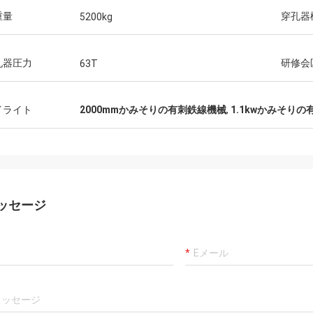
重量
穿孔器
5200kg
孔器圧力
研修会
63T
イライト
2000mmかみそりの有刺鉄線機械
,
1.1kwかみそり
ッセージ