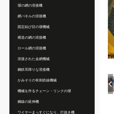
塀の網の溶接機
網パネルの溶接機
固定結び目の塀機械
構造の網の溶接機
ロール網の溶接機
溶接された金網機械
鋼鉄耳障りな溶接機
かみそりの有刺鉄線機械
機械を作るチェーン・リンクの塀
鋼線の延伸機
ワイヤーまっすぐになり、打抜き機