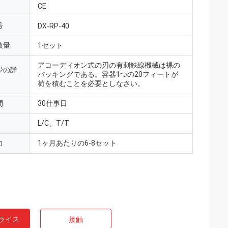
CE
号
DX-RP-40
数量
1セット
アコーディオン式の刃の有刺鉄線機械は裸の
ジの詳
パッキングである。容器1つの20フィートが
荷を積むことを必要としなさい。
間
30仕事日
L/C、T/T
力
1ヶ月あたりの6-8セット
ライス
接触