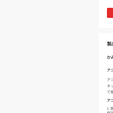
製
か
ア
ア
ネ
て
ア
1.