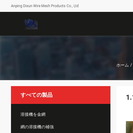
Anping Dixun Wire Mesh Products Co., Ltd
ホーム
/
すべての製品
1
溶接機を金網
網の溶接機の補強