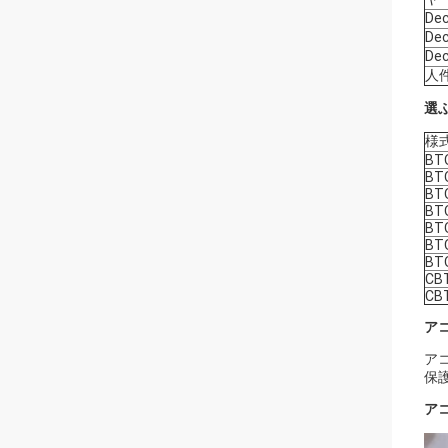
De
De
De
人
選
様
BT
BT
BT
BT
BT
BT
BT
CB
CB
ア
ア
保
ア