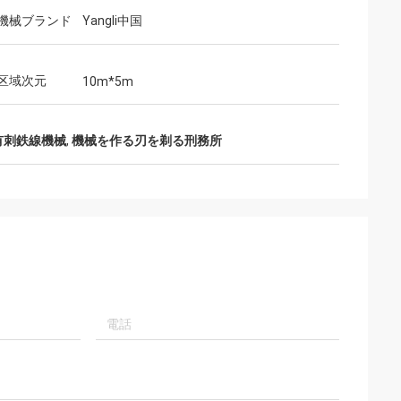
機械ブランド
Yangli中国
区域次元
10m*5m
の有刺鉄線機械
,
機械を作る刃を剃る刑務所