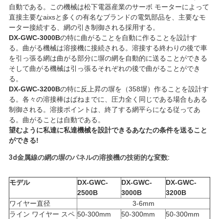
な
自動である。この機械は松下電器産業のサーボ モーターによって
直接主要なaixsと多くの有名なブランドの電気部品を、主要なモ
さ
ーター接続する、網の引き制御される採用する。
DX-GWC-3000B
の特に曲がることを自動に作ることを設計す
い
る。曲がる機械は溶接機に接続される。溶接する終わりの後で車
を引っ張る網は曲がる部分に塀の網を自動的に送ることができる
そして曲がる機械は引っ張るそれぞれの後で曲がることができ
引
る。
DX-GWC-3200B
の特に反上昇の塀を（358塀）作ることを設計す
用
る。各々の溶接棒はばねまでに、圧力全く同じである場合もある
制御される。溶接ポイントは、終了する網平らになる従ってあ
を
る。曲がることは自動である。
望むように私達に私達機械を設計できるあなたの条件を送ること
要
ができる!
求
3d金属線の網の塀のパネルの溶接機の技術的な変数:
し
モデル
DX-GWC-
DX-GWC-
DX-GWC-
2500B
3000B
3200B
な
ワイヤー直径
3-6mm
ライン ワイヤー スペ
50-300mm
50-300mm
50-300mm
さ