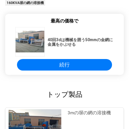
160KVA塀の網の溶接機
最高の価格で
40回3dは機械を囲う50mmの金網に
金属をかぶせる
続行
トップ製品
3mの塀の網の溶接機