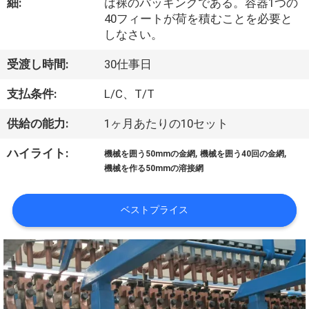
細:
は裸のパッキングである。容器1つの
私
40フィートが荷を積むことを必要と
しなさい。
達
受渡し時間:
30仕事日
に
支払条件:
L/C、T/T
つ
い
供給の能力:
1ヶ月あたりの10セット
て
,
,
ハイライト:
機械を囲う50mmの金網
機械を囲う40回の金網
機械を作る50mmの溶接網
工
ベストプライス
場
旅
行