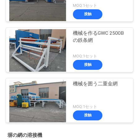
MOQ:1セット
接触
機械を作るGWC 2500B
の鉄条網
MOQ:1セット
接触
機械を囲う二重金網
MOQ:1セット
接触
塀の網の溶接機