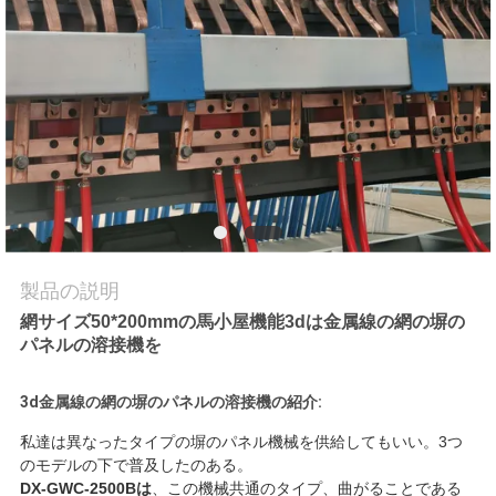
品
質
管
理
私
達
製品の説明
網サイズ50*200mmの馬小屋機能3dは金属線の網の塀の
に
パネルの溶接機を
連
3d金属線の網の塀のパネルの溶接機の紹介:
絡
私達は異なったタイプの塀のパネル機械を供給してもいい。3つ
し
のモデルの下で普及したのある。
DX-GWC-2500Bは
、この機械共通のタイプ、曲がることである