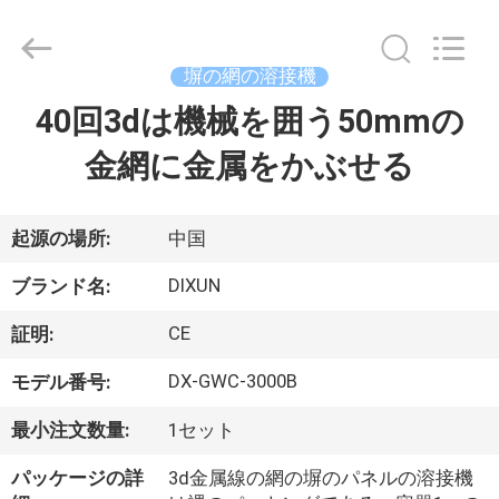
-
2026
Anping
Dixun
Wire
塀の網の溶接機
Mesh
Products
40回3dは機械を囲う50mmの
家
Co.,
Ltd.
All
金網に金属をかぶせる
Rights
Reserved.
製
品
起源の場所:
中国
DIXUN
ブランド名:
VR
CE
証明:
シ
DX-GWC-3000B
モデル番号:
ョ
最小注文数量:
1セット
ー
パッケージの詳
3d金属線の網の塀のパネルの溶接機