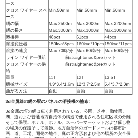
ース
い
クロス ワイヤー スペ
Min.50mm
Min.50mm
Min.50mm
ース
網の幅
Max.2500m
Max.3000m
Max.3200mm
網の長さ
Max.3000m
Max.3000m
Max.3000mm
地
溶接棒
48pcs
61pcs
44pcs
図
溶接変圧器
150kva*8pcs
160kva*10pcs
150kva*11pcs
溶接の速度
Max.70時/分
Max.60時/分
Max.50時/分
ライン ワイヤー供給
前straightened&preカット
PRIVACY
クロス ワイヤーの供
前straightened&preカット
給
POLICY
重量
11T
12T
13.5T
機械サイズ
4.9*3.4*1.6m
12*3.7*2.5m
5.4*3.7*2.3m
曲がる方法
自動
自動
自動
3d金属線の網の塀のパネルの溶接機の塗布:
3d金属の塀の網は広く利用されている。公園、芝生、動物園、
湖、道および普通地方自治体の構造で使用される住宅区域の分離
そして保護。ホテル、ホテル、スーパーマーケットおよび催し物
の場所の保護そして装飾。地方自治体のガードレールは都市計
画、道、工場、開発の地帯、庭の正方形および他の場所の安全保