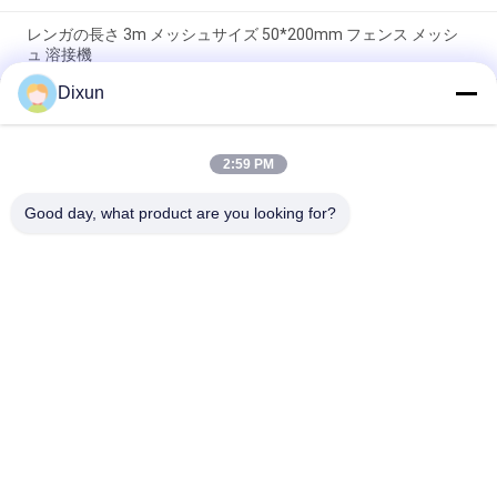
レンガの長さ 3m メッシュサイズ 50*200mm フェンス メッシ
ュ 溶接機
Dixun
メッシュサイズ 50*50mm 熱電線 3mm フェンス メッシュ 溶接
機械
2:59 PM
オンライン曲げ能力60個/時間メッシュ サイズ50*200mmの柵
の網の溶接機
Good day, what product are you looking for?
人気カテゴリ
すべて
溶接機を金網
網の溶接機の補強
塀の網の溶接機
網パネルの溶接機
固定結び目の塀機械
構造の網の溶接機