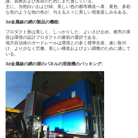
護、装飾および美容のためにまた適している。
主に、当然白いおよび緑、美しい色の都市構造へ青、黄色、多彩
な色のような他の色が、与える人々に美しい視覚楽しみをある。
3d金属線の網の製品の機能:
プロダクト形は美しく、しっかりした、よいさび止め、都市の美
容は環境の設計プロダクトの最初の選択である。
地方自治体のガードレールは環境との多く標準生産、速い取付
け、より少なく労働、美しい構造およびよい調整のために適して
いる。
3d金属線の網の塀のパネルの溶接機の
パッキング: