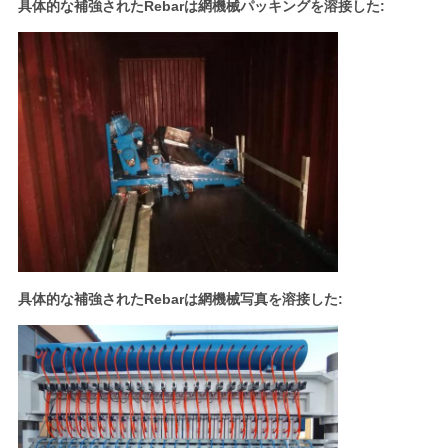
具体的な補強されたRebarは網機械パッキングを溶接した:
具体的な補強されたRebarは網機械写真を溶接した: