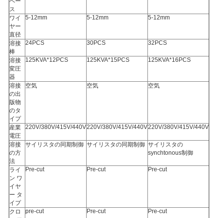
ペー
ス
5-12mm
5-12mm
5-12mm
ワイ
ヤー
直径
24PCS
30PCS
32PCS
溶接
棒
125KVA*12PCS
125KVA*15PCS
125KVA*16PCS
溶接
変圧
器
溶接
空気
空気
空気
の出
版物
のタ
イプ
220V/380V/415V/440V
220V/380V/415V/440V
220V/380V/415V/440V
産業
電圧
溶接
サイリスタの同期制御
サイリスタの同期制御
サイリスタの
の方
synchtonous制御
法
Pre-cut
Pre-cut
Pre-cut
ライ
ン ワ
イヤ
ー タ
イプ
pre-cut
Pre-cut
Pre-cut
クロ