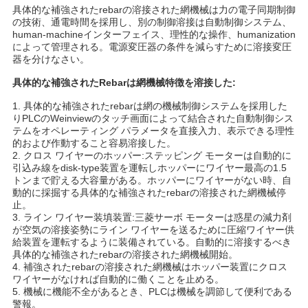
な
具体的な補強されたrebarの溶接された網機械は
力の電子同期制御
の技術、通電時間を採用し、別の制御溶接は自動制御システム、
さ
human-machineインターフェイス、理性的な操作、humanization
によって管理される。電源変圧器の条件を減らすために溶接変圧
器を分けなさい。
い
具体的な補強されたRebarは網機械特徴を溶接した:
1.
具体的な補強されたrebarは網の機械制御システムを採用した
引
りPLCのWeinviewのタッチ画面によって結合された自動制御シス
テムをオペレーティング パラメータを直接入力、表示できる理性
用
的および作動すること容易溶接した。
2. クロス ワイヤーのホッパー:ステッピング モーターは自動的に
を
引込み線をdisk-type装置を運転しホッパーにワイヤー最高の1.5
トンまで貯える大容量がある。ホッパーにワイヤーがない時、自
要
動的に採掘する具体的な補強されたrebarの溶接された網機械停
止。
3. ライン ワイヤー装填装置:三菱サーボ モーターは惑星の減力剤
求
が空気の溶接姿勢にライン ワイヤーを送るために圧縮ワイヤー供
給装置を運転するように装備されている。自動的に溶接するべき
し
具体的な補強されたrebarの溶接された網機械開始。
4. 補強されたrebarの溶接された網機械はホッパー装置にクロス
な
ワイヤーがなければ自動的に働くことを止める。
5. 機械に機能不全があるとき、PLCは機械を調節して便利である
さ
警報。