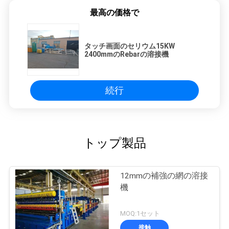
最高の価格で
タッチ画面のセリウム15KW
2400mmのRebarの溶接機
続行
トップ製品
12mmの補強の網の溶接
機
MOQ:1セット
接触