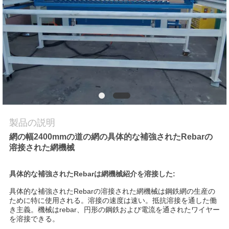
品
質
管
理
私
製品の説明
達
網の幅2400mmの道の網の具体的な補強されたRebarの
溶接された網機械
に
連
具体的な補強されたRebarは網機械紹介を溶接した:
具体的な補強されたRebarの溶接された網機械は
鋼鉄網の生産の
絡
ために特に使用される。溶接の速度は速い。抵抗溶接を通した働
き主義。機械はrebar、円形の鋼鉄および電流を通されたワイヤー
し
を溶接できる。