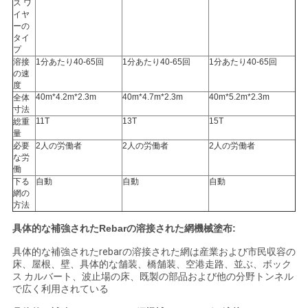
ス ワ
イヤ
ーの
タイ
プ
溶接
1分あたり40-65回
1分あたり40-65回
1分あたり40-65回
の速
度
40m*4.2m*2.3m
40m*4.7m*2.3m
40m*5.2m*2.3m
全体
寸法
11T
13T
15T
総重
量
必要
2人の労働者
2人の労働者
2人の労働者
な労
働
下る
自動
自動
自動
網の
方法
具体的な補強されたRebarの溶接された網機械塗布:
具体的な補強されたrebarの溶接された網は産業および市民収容の
床、屋根、壁、具体的な舗装、橋舗装、空港走路、並ぶ、ボック
ス カルバート、波止場の床、既製の部品および他の分野トンネル
で広く利用されている