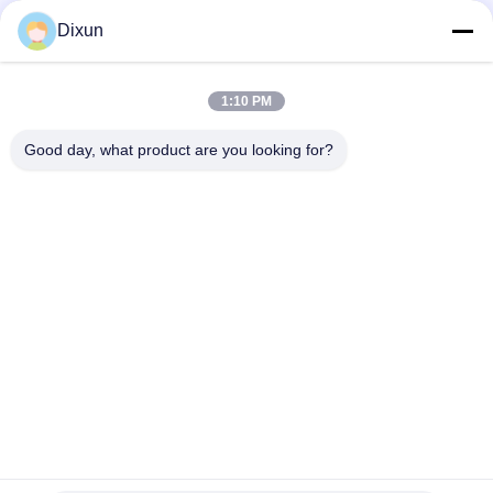
Dixun
Mesh Size 200*200mm Mesh Length 12m Concrete
Reinforcing Mesh Welding Machine
1:10 PM
鉄筋 10 ミリメートル補強メッシュ 2.4*6 メートルの鉄筋メッシ
ュ溶接機
Good day, what product are you looking for?
人気カテゴリ
すべて
溶接機を金網
網の溶接機の補強
塀の網の溶接機
網パネルの溶接機
固定結び目の塀機械
構造の網の溶接機
ロール網の溶接機
溶接された金網機械