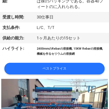
細:
は裸のパッキングである。容器40フ
私
ィートのに入れられる。
達
受渡し時間:
30仕事日
に
支払条件:
L/C、T/T
つ
供給の能力:
1ヶ月あたりの15セット
い
,
,
ハイライト:
2400mmのRebarの溶接機
15KW Rebarの溶接機
て
機械を作るセリウムの溶接網
ベストプライス
工
場
旅
行