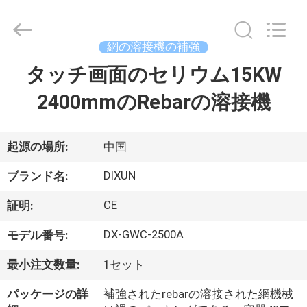
-
2026
Anping
Dixun
Wire
網の溶接機の補強
Mesh
Products
タッチ画面のセリウム15KW
家
Co.,
Ltd.
All
2400mmのRebarの溶接機
Rights
Reserved.
製
品
起源の場所:
中国
DIXUN
ブランド名:
VR
CE
証明:
シ
DX-GWC-2500A
モデル番号:
ョ
最小注文数量:
1セット
ー
パッケージの詳
補強されたrebarの溶接された網機械