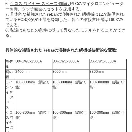
6.
クロス ワイヤー スペース調節は
PLCのマイクロコンピュータ
ー制御、タッチ画面のセットを採用する。
い
7. 具体的な補強されたrebarの溶接された網機械は12が装備され
ているPCS水が変圧器を冷却した。各々の溶接変圧器は160KVA
である。
地
8. 私達はあなたの条件に従って異なったモデルを作ることができ
る。
図
具体的な補強されたRebarの溶接された網機械技術的な変数:
PRIVACY
DX-GWC-2500A
DX-GWC-3000A
DX-GWC-3300A
モデ
ル
POLICY
2400mm
3000mm
3300mm
網の
幅
ライ
100-300mm （調節可
100-300mm （調節可
100-300mm （調節可
ン ワ
能）
能）
能）
イヤ
ー ス
ペー
ス
クロ
100-300mm （調節可
100-300mm （調節可
100-300mm （調節可
ス ワ
能）
能）
能）
イヤ
ー ス