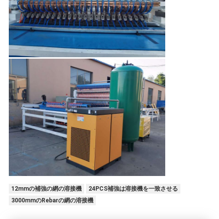
12mmの補強の網の溶接機
24PCS補強は溶接機を一致させる
3000mmのRebarの網の溶接機