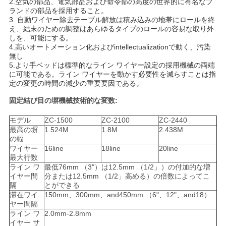
2.空気の部品、電気部品および命令部の高度の世界的に有名なブ
ランドの部品を採用すること。
い
3. 自動ワイヤー除去テーブル解放は積み込みの地帯にロールを終
え、結末のための調整はあらゆるタイプのロールの容易な取り外
しを、可能にする。
4.高いオートメーション化およびintellectualizationで動く、汚染
地
無し
5.より手ベッドは標準的なライン ワイヤー設定の採用機械の両端
図
に可能である。ライン ワイヤーを動かす必要性を減らすことは指
定の変更の時間の減少の重要要因である。
固定結び目の塀機械技術的な変数:
PRIVACY
モデル
ZC-1500
ZC-2100
ZC-2440
POLICY
最高の塀
1.524M
1.8M
2.438M
の幅
ワイヤー
16line
18line
20line
最大行数
ライン ワ
最低76mm （3"）は12.5mm （1/2」）の付加的な増
イヤー間
分または12.5mm （1/2」高める）の倍数によってこ
隔
とができる
滞在ワイ
150mm、300mm、and450mm （6"、12"、and18）
ヤー間隔
ライン ワ
2.0mm-2.8mm
イヤー サ