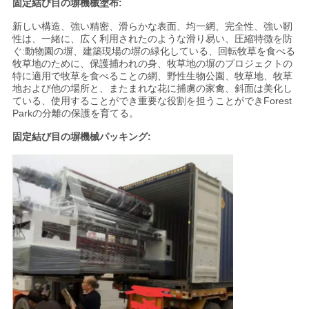
固定結び目の塀機械塗布:
新しい構造、強い精密、滑らかな表面、均一網、完全性、強い靭
性は、一緒に、広く利用されたのような滑り易い、圧縮特徴を防
ぐ:動物園の塀、建築現場の塀の緑化している、回転牧草を食べる
牧草地のために、保護捕われの身、牧草地の塀のプロジェクトの
特に適用で牧草を食べることの網、野性生物公園、牧草地、牧草
地および他の場所と、またまれな花に捕虜の家禽、斜面は美化し
ている、使用することができ重要な役割を担うことができForest
Parkの分離の保護を育てる。
固定結び目の塀機械パッキング: