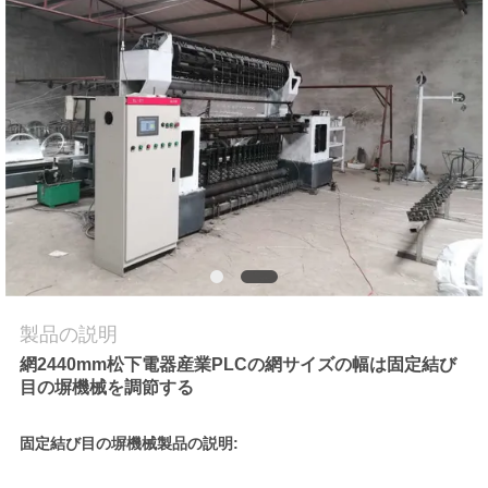
品
質
管
理
私
達
に
製品の説明
網2440mm松下電器産業PLCの網サイズの幅は固定結び
連
目の塀機械を調節する
絡
固定結び目の塀機械製品の説明:
し