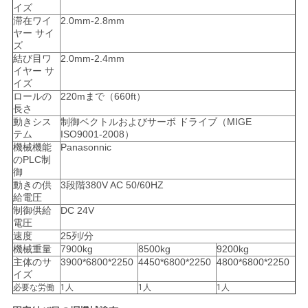
イズ
滞在ワイ
2.0mm-2.8mm
ヤー サイ
ズ
結び目ワ
2.0mm-2.4mm
イヤー サ
イズ
ロールの
220mまで（660ft）
長さ
動きシス
制御ベクトルおよびサーボ ドライブ（MIGE
テム
ISO9001-2008）
機械機能
Panasonnic
のPLC制
御
動きの供
3段階380V AC 50/60HZ
給電圧
制御供給
DC 24V
電圧
速度
25列/分
機械重量
7900kg
8500kg
9200kg
主体のサ
3900*6800*2250
4450*6800*2250
4800*6800*2250
イズ
必要な労働
1人
1人
1人