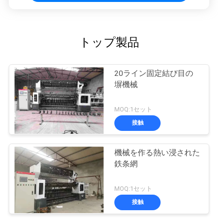
トップ製品
20ライン固定結び目の
塀機械
MOQ:1セット
接触
機械を作る熱い浸された
鉄条網
MOQ:1セット
接触