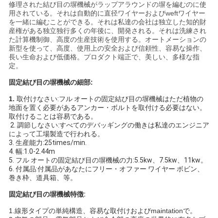
な
修理された結び目の塀機械がラップアラウンドの塀を編むのに使
用されている。それは自動的に直径ワイヤーおよびweftワイヤー
を一緒に編むことができる。それは私達の会社は独立した知的財
さ
産権がある独立独行多くの年後に、開発される。それは洗練され
た計算機制御、高度の生産技術を使用する。オートメーションの
い
新型を使って、高度、使用上の安全および信頼性、容易な操作、
長い生命および低価格。プロダクト端正で、美しい、多様な指
定。
引
固定結び目の塀機械の細部:
用
1.
取付けなさい:フル オートの固定結び目の塀機械はただ植物の
地面を置く必要があるアンカー・ボルトを取付ける必要はない。
を
取付けることは容易である。
2. 調節しなさい:すべてのデバッギングの働きは私達のエンジニア
によって工場製造で行われる。
要
3. 生産能力:25times/min.
4. 幅:1.0-2.44m
求
5. フル オートの固定結び目の塀機械の力:5.5kw、7.5kw、11kw。
6. 付属品:付属品があなたにフリー・オファー ワイヤー ボビン、
し
巻き枠、道具箱、等。
な
固定結び目の塀機械特徴:
1.線形タイプの単純構造、容易な取付けおよびmaintationで。
さ