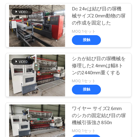
Dc 24vは結び目の塀機
械サイズ2.0mm動物の塀
の作成を固定した
MOQ:1セット
接触
シカが結び目の塀機械を
修理した2.4mmは幅8ト
ンの2440mm重くする
MOQ:1セット
接触
ワイヤー サイズ2.6mm
のシカの固定結び目の塀
機械引張強さ850n
MOQ:1セット