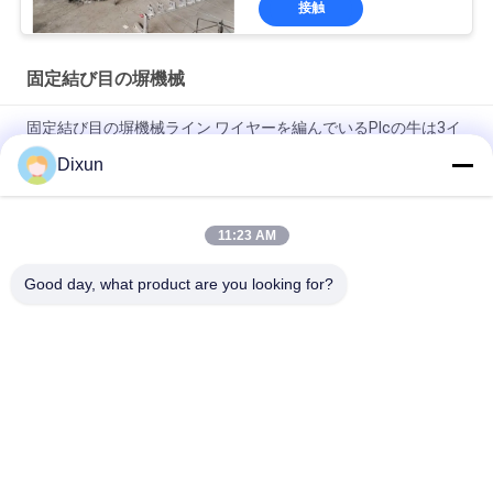
接触
固定結び目の塀機械
固定結び目の塀機械ライン ワイヤーを編んでいるPlcの牛は3イ
ンチの間隔をあける
Dixun
固定結び目の牧草地の塀機械織り方の速度1分あたり25回
11:23 AM
網の長さ200mの固定結び目の牛は3インチ機械穴のサイズを囲
う
Good day, what product are you looking for?
人気カテゴリ
すべて
溶接機を金網
網の溶接機の補強
塀の網の溶接機
網パネルの溶接機