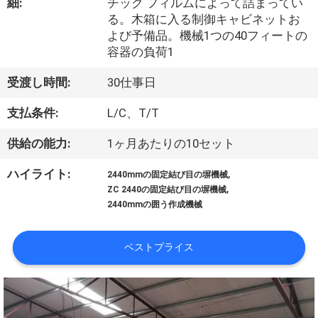
細:
チック フィルムによって詰まってい
私
る。木箱に入る制御キャビネットお
よび予備品。機械1つの40フィートの
達
容器の負荷1
に
受渡し時間:
30仕事日
つ
支払条件:
L/C、T/T
い
供給の能力:
1ヶ月あたりの10セット
て
,
ハイライト:
2440mmの固定結び目の塀機械
,
ZC 2440の固定結び目の塀機械
工
2440mmの囲う作成機械
場
ベストプライス
旅
行