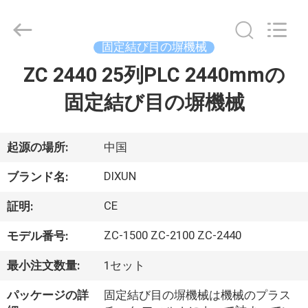
-
2026
Anping
Dixun
Wire
固定結び目の塀機械
Mesh
Products
ZC 2440 25列PLC 2440mmの
家
Co.,
Ltd.
All
固定結び目の塀機械
Rights
Reserved.
製
品
起源の場所:
中国
DIXUN
ブランド名:
VR
CE
証明:
シ
ZC-1500 ZC-2100 ZC-2440
モデル番号:
ョ
最小注文数量:
1セット
ー
パッケージの詳
固定結び目の塀機械は機械のプラス