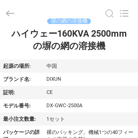
-
2026
Anping
Dixun
Wire
塀の網の溶接機
Mesh
Products
ハイウェー160KVA 2500mm
家
Co.,
Ltd.
All
の塀の網の溶接機
Rights
Reserved.
製
品
起源の場所:
中国
DIXUN
ブランド名:
VR
CE
証明:
シ
DX-GWC-2500A
モデル番号:
ョ
最小注文数量:
1セット
ー
パッケージの詳
裸のパッキング。機械1つの40フィー