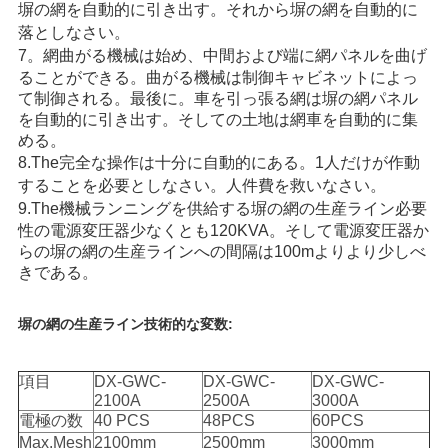
塀の網を自動的に引き出す。それから塀の網を自動的に
い
落としなさい。
7。
網曲がる機械は始め、中間および端に網パネルを曲げ
ることができる。曲がる機械は制御キャビネットによっ
て制御される。最後に。車を引っ張る網は塀の網パネル
地
を自動的に引き出す。そしての土地は網車を自動的に集
める。
図
8.The完全な操作は十分に自動的にある。1人だけが作動
することを必要としなさい。人件費を救いなさい。
PRIVACY
9.The
機械ランニングを供給する塀の網の生産ライン必要
性の電源変圧器少なくとも120KVA。そして電源変圧器か
POLICY
らの塀の網の生産ラインへの間隔は100mよりより少しべ
きである。
塀の網の生産ライン技術的な変数:
項目
DX-GWC-
DX-GWC-
DX-GWC-
2100A
2500A
3000A
電極の数
40 PCS
48PCS
60PCS
Max.Mesh
2100mm
2500mm
3000mm