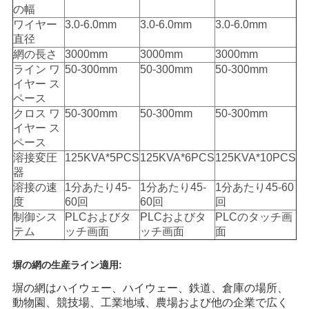
の幅
ワイヤー
3.0-6.0mm
3.0-6.0mm
3.0-6.0mm
直径
網の長さ
3000mm
3000mm
3000mm
ライン ワ
50-300mm
50-300mm
50-300mm
イヤー ス
ペース
クロス ワ
50-300mm
50-300mm
50-300mm
イヤー ス
ペース
溶接変圧
125KVA*5PCS
125KVA*6PCS
125KVA*10PCS
器
溶接の速
1分あたり45-
1分あたり45-
1分あたり45-60
度
60回
60回
回
制御シス
PLCおよびタ
PLCおよびタ
PLCのタッチ画
テム
ッチ画面
ッチ画面
面
塀の網の生産ライン適用:
塀の網はハイウェー、ハイウェー、鉄道、倉庫の場所、
動物園、競技場、工業地域、農場および他の企業で広く