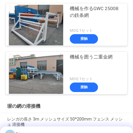
機械を作るGWC 2500B
の鉄条網
MOQ:1セット
接触
機械を囲う二重金網
MOQ:1セット
接触
塀の網の溶接機
レンガの長さ 3m メッシュサイズ 50*200mm フェンス メッシ
ュ 溶接機