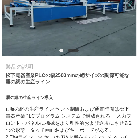
品
質
管
理
製品の説明
私
松下電器産業PLCの幅2500mmの網サイズの調節可能な
達
塀の網の生産ライン
に
塀の網の生産ライン導入:
連
塀の網の生産ライン
セント制御および通電時間は松下
1.
電器産業PLCプログラム システムで構成される。 入力フ
絡
ロント・パネルに機械をより理性的および適度にさせる2
し
つの形態、タッチ画面およびキーボードがある。
2.Theライン ワイヤーは打抜き機をまっすぐにするワイ