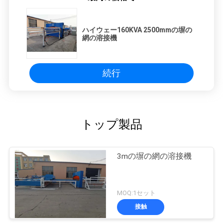
ハイウェー160KVA 2500mmの塀の
網の溶接機
続行
トップ製品
3mの塀の網の溶接機
MOQ:1セット
接触