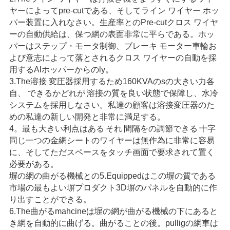
な
ヤーによってpre-cutである
、そしてライン ワイヤー ホッ
パー装置に入れなさい。生産率とのPre-cutクロス ワイヤ
さ
ーの自動供給は、保つ網の表面非常に平らである。ホッ
い
パーはステップ・モータ制御、ブレーキ モーター車輪お
よび意志によって落とされるクロス ワイヤーの自動を採
用する
Al
ホッパーからのly。
3.The溶接
変圧器採用するため
160KVAのsの大きい力各
引
自、
できるかどれが
溶接の質を良い状態で保障し、水冷
用
システムを採用しなさい。私達の顧客は溶接変圧器のた
めの私達の新しい開発と非常に満足する。
を
4。
最も大きい利点はある
それ
間隔をの調節できる
十字
同じ一つの金網シートのワイヤーは無作為に非常に容易
要
に、そしてただスペースをタッチ画面で要求されて置く
求
必要がある。
塀の網の曲がる機械との5.Equippedはこの塀の質である
し
市場の最もよい塀プロダクト3D塀のパネルを自動的に作
り出すことができる。
な
6.The曲がるmahcineは塀の網が曲がる機械の下にあると
き網を自動的に曲げる。曲がることの後。pulligの網車は
さ