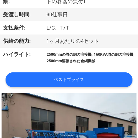
細:
トの容器の負荷1
私
受渡し時間:
30仕事日
達
支払条件:
L/C、T/T
に
供給の能力:
1ヶ月あたりの4セット
つ
,
,
ハイライト:
い
2500mmの塀の網の溶接機
160KVA塀の網の溶接機
2500mm溶接された金網機械
て
ベストプライス
工
場
旅
行