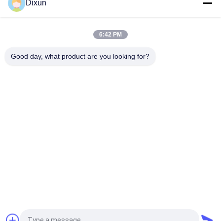
Dixun
メッシュサイズ 50*50mm 熱電線 3mm フェンス メッシュ 溶接
機械
6:42 PM
オンライン曲げ能力60個/時間メッシュ サイズ50*200mmの柵
の網の溶接機
Good day, what product are you looking for?
人気カテゴリ
すべて
溶接機を金網
網の溶接機の補強
塀の網の溶接機
網パネルの溶接機
固定結び目の塀機械
構造の網の溶接機
ロール網の溶接機
溶接された金網機械