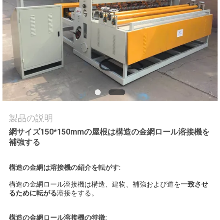
品
質
管
理
私
製品の説明
達
網サイズ150*150mmの屋根は構造の金網ロール溶接機を
補強する
に
連
構造の金網は溶接機の紹介を転がす:
構造の金網ロール溶接機は構造、建物、補強および道を
一致させ
絡
るために転がる
溶接をする。
し
構造の金網ロール溶接機の特徴: