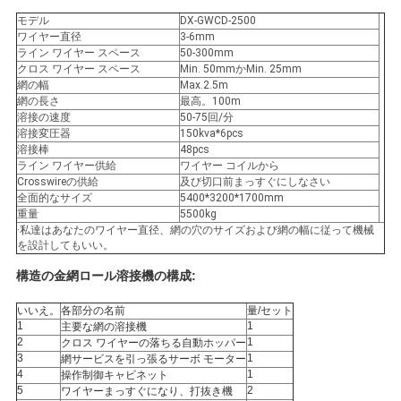
モデル
DX-GWCD-2500
い
ワイヤー直径
3-6mm
ライン ワイヤー スペース
50-300mm
クロス ワイヤー スペース
Min. 50mmかMin. 25mm
網の幅
Max.2.5m
地
網の長さ
最高。100m
溶接の速度
50-75回/分
図
溶接変圧器
150kva*6pcs
溶接棒
48pcs
ライン ワイヤー供給
ワイヤー コイルから
Crosswireの供給
及び切口前まっすぐにしなさい
PRIVACY
全面的なサイズ
5400*3200*1700mm
重量
5500kg
POLICY
·私達はあなたのワイヤー直径、網の穴のサイズおよび網の幅に従って機械
を設計してもいい。
構造の金網ロール溶接機
の構成
:
いいえ。
各部分の名前
量/セット
1
1
主要な網の溶接機
2
1
クロス ワイヤーの落ちる自動ホッパー
3
1
網サービスを引っ張るサーボ モーター
4
1
操作制御キャビネット
5
2
ワイヤーまっすぐになり、打抜き機