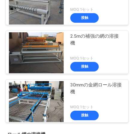
MOQ:1セット
接触
2.5mの補強の網の溶接
機
MOQ:1セット
接触
30mmの金網ロール溶接
機
MOQ:1セット
接触