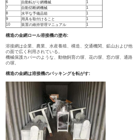
6
1
自動転がり網機械
7
1
自動切断網機械
8
1
水平な予備品箱
9
1
用具を取付けること
10
1
装置の維持管理マニュアル
構造の金網ロール溶接機の塗布:
溶接網は企業、農業、水産養殖、構造、交通機関、鉱山および他
の面で広く利用されている。
機械保護カバーのような、動物飼育の塀、花の塀、窓の塀、通路
の塀。
構造の金網は溶接機のパッキングを転がす: