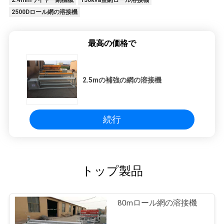
2.4mmワイヤー網機械
150kva金網ロール溶接機
2500Dロール網の溶接機
最高の価格で
2.5mの補強の網の溶接機
続行
トップ製品
80mロール網の溶接機