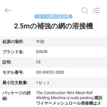
-
2026
Anping
Dixun
Wire
ロール網の溶接機
Mesh
Products
2.5mの補強の網の溶接機
家
Co.,
Ltd.
All
Rights
Reserved.
製
起源の場所:
中国
品
DIXUN
ブランド名:
CE
証明:
VR
DX-GWCD-2500
モデル番号:
シ
最小注文数量:
1セット
ョ
The Construction Wire Mesh Roll
パッケージの詳
ー
Welding Machine is nude packing.
建設
細:
ワイヤーメッシュロール溶接機はヌ