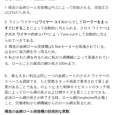
な
1.
構造の金網ロール溶接機はPLCによって制御される。溶接圧力
はばねからある。
さ
2.
ライン ワイヤーは
ワイヤー コイル
からそして
ローラーをまっ
い
すぐにすること
によって自動的に与えられる。クロス ワイヤーは
クロス ワイヤーのホッパー
によってpre-cutそして自動的に与え
られてべきである。
引
3.
構造の金網ロール溶接機は5.5keモーターが装備されている。
用
はるかに強力網を引っ張るため。
4.
転がされた網を作るために転がり網機械によって装備されてい
を
る。ロールごとの最高の網の長さ100mまで。
要
5。
最も大きい利点は同じ一つの金網シートのクロス ワイヤーの
スペースを調節でき、ただ変数をタッチ画面で要求されて置く必
求
要があることである。のような;また制御キャビネットのタッチ画
し
面によってロール網の長さおよび網サイズを置くことができる。
必須ロール網の長さが終了する時。ロール網のmahcine停止働く
な
こと。労働者転がり網機械からのロール網を取るため。
構造の金網ロール溶接機の技術的な変数:
さ