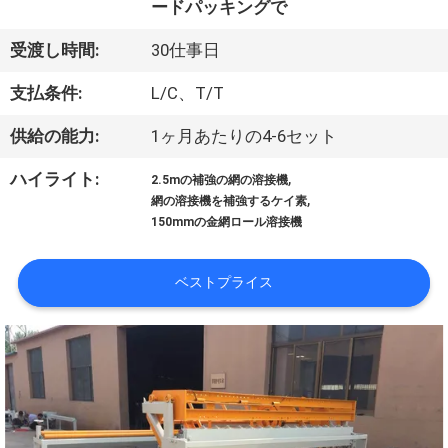
ードパッキングで
私
受渡し時間:
30仕事日
達
支払条件:
L/C、T/T
に
供給の能力:
1ヶ月あたりの4-6セット
つ
い
,
ハイライト:
2.5mの補強の網の溶接機
,
網の溶接機を補強するケイ素
て
150mmの金網ロール溶接機
ベストプライス
工
場
旅
行