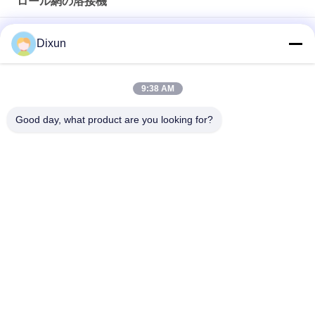
ロール網の溶接機
溶接の速度は75回巻き取りの長さ30m Plcの溶接網の製造業機
Dixun
械を
長さ60m Plc 2.5mm Diaロール網の溶接機
9:38 AM
機械を作る穴のサイズ10*10cmの構造3-6mmの溶接された網
Good day, what product are you looking for?
人気カテゴリ
すべて
溶接機を金網
網の溶接機の補強
塀の網の溶接機
網パネルの溶接機
固定結び目の塀機械
構造の網の溶接機